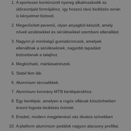
A sportosan kontúrozott nyereg alkalmazkodik az
ülőcsontjaid formájához, így hosszú távú biciklizés során
is kényelmet biztosít.
Megerősített peremű, olyan anyagból készült, amely
növeli azütésekkel és sérülésekkel szembeni ellenállást.
Nagyon jó minőségű gumiabroncsok, amelyek
ellenállnak a sérüléseknek, nagyobb tapadást
biztosítanak a talajhoz.
Megbízható, márkásatrészek.
Stabil fém láb.
Alumínium tárcsafékek.
Alumínium kormány MTB kerékpárokhoz.
Egy kerékpár, amelyen a rugós villának köszönhetően
érezni fogoda biciklizés örömét.
Eredeti, modern megjelenésű váz divatos színekben
A platform alumínium pedálok nagyon alacsony profillal,