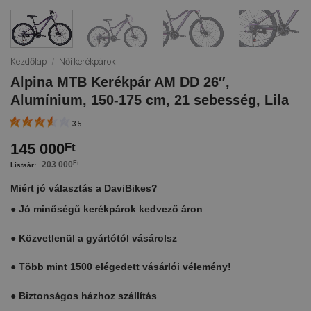
Kezdőlap
/
Női kerékpárok
Alpina MTB Kerékpár AM DD 26″,
Alumínium, 150-175 cm, 21 sebesség, Lila
3.5
145 000
Ft
203 000
Ft
Miért jó választás a DaviBikes?
●
Jó minőségű kerékpárok kedvező áron
●
Közvetlenül a gyártótól vásárolsz
●
Több mint 1500 elégedett vásárlói vélemény!
●
Biztonságos házhoz szállítás