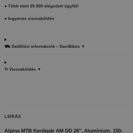
●
Több mint 25 000 elégedett ügyfél!
●
Ingyenes visszaküldés
⛟
Szállítási információk – DaviBikes ▼
↻
Visszaküldés ▼
LEÍRÁS
Alpina MTB Kerékpár AM DD 26″, Alumínium, 150-