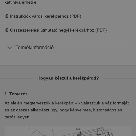
kattintva érheti el:
📄 Instrukciók városi kerékpárhoz (PDF)
📄 Összeszerelési útmutató hegyi kerékpárhoz (PDF)
Termékinformáció
Hogyan készül a kerékpárod?
1. Tervezés
2.
Az elején megtervezzük a kerékpárt – kiválasztjuk a váz formáját
Eb
en
és az összes alkatrészt úgy, hogy kényelmes, biztonságos és
el
tartós legyen.
ki