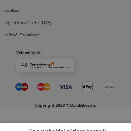
Cookies
Digital Services Act (DSA)
Hírlevél Szabályzat
Vélemények:
4.8
-ra alapozva
3417
vélemények
minden időkből
Copyright 2026 © DaviBikes.hu