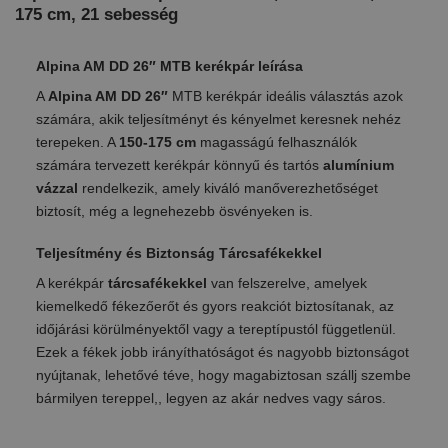
175 cm, 21 sebesség
Alpina AM DD 26″ MTB kerékpár leírása
A
Alpina AM DD 26″
MTB kerékpár ideális választás azok
számára, akik teljesítményt és kényelmet keresnek nehéz
terepeken. A
150-175 cm
magasságú felhasználók
számára tervezett kerékpár könnyű és tartós
alumínium
vázzal
rendelkezik, amely kiváló manőverezhetőséget
biztosít, még a legnehezebb ösvényeken is.
Teljesítmény és Biztonság Tárcsafékekkel
A kerékpár
tárcsafékekkel
van felszerelve, amelyek
kiemelkedő fékezőerőt és gyors reakciót biztosítanak, az
időjárási körülményektől vagy a tereptípustól függetlenül.
Ezek a fékek jobb irányíthatóságot és nagyobb biztonságot
nyújtanak, lehetővé téve, hogy magabiztosan szállj szembe
bármilyen tereppel,, legyen az akár nedves vagy sáros.