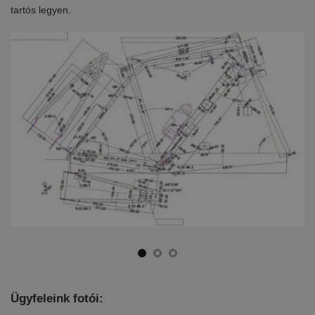
tartós legyen.
ki
Ügyfeleink fotói: