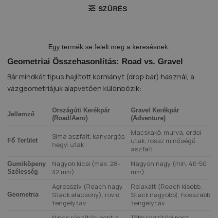
SZŰRÉS
Egy termék se felelt meg a keresésnek.
Geometriai Összehasonlítás: Road vs. Gravel
Bár mindkét típus hajlított kormányt (drop bar) használ, a
vázgeometriájuk alapvetően különbözik:
Országúti Kerékpár
Gravel Kerékpár
Jellemző
(Road/Aero)
(Adventure)
Macskakő, murva, erdei
Sima aszfalt, kanyargós
utak, rossz minőségű
Fő Terület
hegyi utak
aszfalt
Nagyon kicsi (max. 28-
Nagyon nagy (min. 40-50
Gumiköpeny
32 mm)
mm)
Szélesség
Agresszív (Reach nagy,
Relaxált (Reach kisebb,
Stack alacsony), rövid
Stack nagyobb), hosszabb
Geometria
tengelytáv
tengelytáv
Nincs rögzítési pont a
Több rögzítési pont