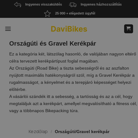
Skip
Ingyenes visszaküldés
Ingyenes házhozszállítás
to
25 000 + elégedett ügyfél
content
Országúti és Gravel Kerékpár
Ez a kategória két, látszólag hasonló, de valójában nagyon eltérő
célra tervezett kerékpártípust foglal magában.
Az Országúti (Road Bike) a tiszta sebességről és az aszfalton
nyújtott maximális hatékonyságról szól, míg a Gravel Kerékpár a
rugalmasságot, a kényelmet és a terepjáró képességet helyezi
előtérbe.
A vásárlói szándék itt a sebesség, a tartósság és az a cél, hogy
megtaláljuk azt a kerékpárt, amellyel megvalósítható a fitness cél,
vagy a többnapos Bikepacking túra.
Kezdőlap
/
Országúti/Gravel kerékpár