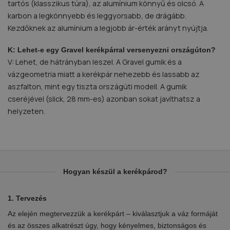
tartós (klasszikus túra), az alumínium könnyű és olcsó. A
karbon a legkönnyebb és leggyorsabb, de drágább.
Kezdőknek az alumínium a legjobb ár-érték arányt nyújtja.
K: Lehet-e egy Gravel kerékpárral versenyezni országúton?
V: Lehet, de hátrányban leszel. A Gravel gumik és a
vázgeometria miatt a kerékpár nehezebb és lassabb az
aszfalton, mint egy tiszta országúti modell. A gumik
cseréjével (slick, 28 mm-es) azonban sokat javíthatsz a
helyzeten.
Hogyan készül a kerékpárod?
1. Tervezés
2.
Az elején megtervezzük a kerékpárt – kiválasztjuk a váz formáját
Eb
en
és az összes alkatrészt úgy, hogy kényelmes, biztonságos és
el