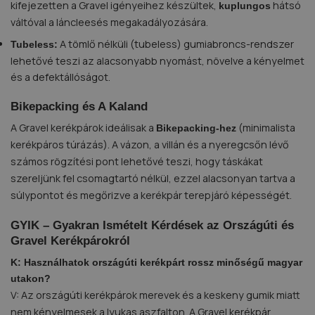
kifejezetten a Gravel igényeihez készültek,
hátsó
kuplungos
váltóval a láncleesés megakadályozására.
A tömlő nélküli (tubeless) gumiabroncs-rendszer
Tubeless:
lehetővé teszi az alacsonyabb nyomást, növelve a kényelmet
és a defektállóságot.
Bikepacking és A Kaland
A Gravel kerékpárok ideálisak a
(minimalista
Bikepacking-hez
kerékpáros túrázás). A vázon, a villán és a nyeregcsőn lévő
számos rögzítési pont lehetővé teszi, hogy táskákat
szereljünk fel csomagtartó nélkül, ezzel alacsonyan tartva a
súlypontot és megőrizve a kerékpár terepjáró képességét.
GYIK – Gyakran Ismételt Kérdések az Országúti és
Gravel Kerékpárokról
K: Használhatok országúti kerékpárt rossz minőségű magyar
utakon?
V: Az országúti kerékpárok merevek és a keskeny gumik miatt
nem kényelmesek a lyukas aszfalton. A Gravel kerékpár