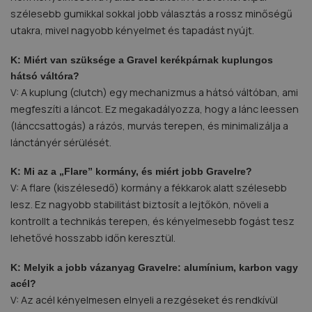
szélesebb gumikkal sokkal jobb választás a rossz minőségű
utakra, mivel nagyobb kényelmet és tapadást nyújt.
K: Miért van szüksége a Gravel kerékpárnak kuplungos
hátsó váltóra?
V: A kuplung (clutch) egy mechanizmus a hátsó váltóban, ami
megfeszíti a láncot. Ez megakadályozza, hogy a lánc leessen
(lánccsattogás) a rázós, murvás terepen, és minimalizálja a
lánctányér sérülését.
K: Mi az a „Flare” kormány, és miért jobb Gravelre?
V: A flare (kiszélesedő) kormány a fékkarok alatt szélesebb
lesz. Ez nagyobb stabilitást biztosít a lejtőkön, növeli a
kontrollt a technikás terepen, és kényelmesebb fogást tesz
lehetővé hosszabb időn keresztül.
K: Melyik a jobb vázanyag Gravelre: alumínium, karbon vagy
acél?
V: Az acél kényelmesen elnyeli a rezgéseket és rendkívül