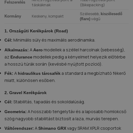
Felszerelés
táskáknak
(Bikepacking)
Szélesebb,
kiszélesedő
Keskeny, kompakt
Kormány
végű
(flare)
1. Országúti Kerékpárok (Road)
Minimális súly és maximális aerodinamika.
Cél:
A
modellek a széllel harcolnak (sebesség),
Alkalmazás:
Aero
az
modellek pedig a kényelmet helyezik előtérbe
Endurance
a hosszú túrák során (kevésbé nyújtott pozíció).
A
a standard a megbízható fékerő
Fék:
hidraulikus tárcsafék
miatt, különösen esőben.
2. Gravel Kerékpárok
Stabilitás, tapadás és sokoldalúság.
Cél:
A hosszabb tengelytáv és a laposabb homlokcső
Geometria:
szög nagyobb stabilitást biztosít a laza, murvás terepen.
A
vagy SRAM XPLR csoportok
Váltórendszer:
Shimano GRX