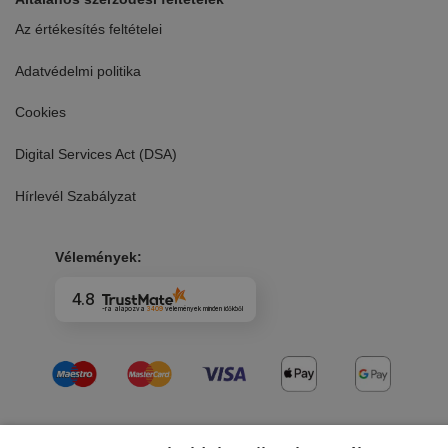
Az értékesítés feltételei
Adatvédelmi politika
Cookies
Digital Services Act (DSA)
Hírlevél Szabályzat
Vélemények:
4.8
-ra alapozva
3409
vélemények
minden időkből
Copyright 2026 © DaviBikes.hu