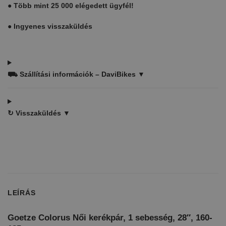
●
Több mint 25 000 elégedett ügyfél!
●
Ingyenes visszaküldés
⛟
Szállítási információk – DaviBikes ▼
↻
Visszaküldés ▼
LEÍRÁS
Goetze Colorus Női kerékpár, 1 sebesség, 28″, 160-