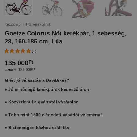
Kezdőlap
/
Női kerékpárok
Goetze Colorus Női kerékpár, 1 sebesség,
28, 160-185 cm, Lila
5.0
135 000
Ft
189 000
Ft
Miért jó választás a DaviBikes?
●
Jó minőségű kerékpárok kedvező áron
●
Közvetlenül a gyártótól vásárolsz
●
Több mint 1500 elégedett vásárlói vélemény!
●
Biztonságos házhoz szállítás