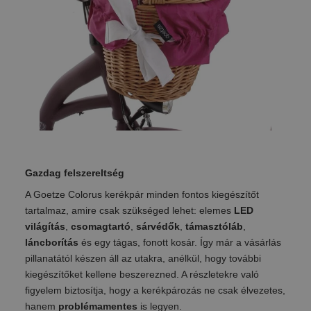
Gazdag felszereltség
A Goetze Colorus kerékpár minden fontos kiegészítőt
tartalmaz, amire csak szükséged lehet: elemes
LED
világítás
,
csomagtartó
,
sárvédők
,
támasztóláb
,
láncborítás
és egy tágas, fonott kosár. Így már a vásárlás
pillanatától készen áll az utakra, anélkül, hogy további
kiegészítőket kellene beszerezned. A részletekre való
figyelem biztosítja, hogy a kerékpározás ne csak élvezetes,
hanem
problémamentes
is legyen.