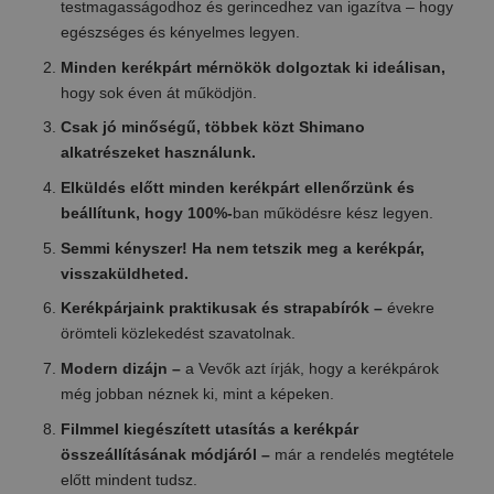
testmagasságodhoz és gerincedhez van igazítva – hogy
egészséges és kényelmes legyen.
Minden kerékpárt mérnökök dolgoztak ki ideálisan,
hogy sok éven át működjön.
Csak jó minőségű, többek közt Shimano
alkatrészeket használunk.
Elküldés előtt minden kerékpárt ellenőrzünk és
beállítunk, hogy 100%-
ban működésre kész legyen.
Semmi kényszer! Ha nem tetszik meg a kerékpár,
visszaküldheted.
Kerékpárjaink praktikusak és strapabírók –
évekre
örömteli közlekedést szavatolnak.
Modern dizájn –
a Vevők azt írják, hogy a kerékpárok
még jobban néznek ki, mint a képeken.
Filmmel kiegészített utasítás a kerékpár
összeállításának módjáról –
már a rendelés megtétele
előtt mindent tudsz.