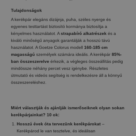
Tulajdonságok
A kerékpár elegáns dizájnja, puha, széles nyerge és
egyenes testtartást biztosító kormánya biztosítja a
kényelmes használatot. A
strapabíró alkatrészek
és a
kiváló minőségű anyagok garantálják a hosszú távú
használatot. A Goetze Colorus modell
160-185 cm
magasságú
személyek számára ideális. A kerékpár
85%-
ban összeszerelve
érkezik, a végleges összeállítás pedig
mindössze néhány percet vesz igénybe. Részletes
útmutató és videós segítség is rendelkezésre áll a könnyű
összeszereléshez.
Miért választják és ajánlják ismerőseiknek olyan sokan
kerékpárjainkat? 10 ok:
Hosszú évek óta tervezünk kerékpárokat
–
Kerékpárod le van tesztelve, és ideálisan