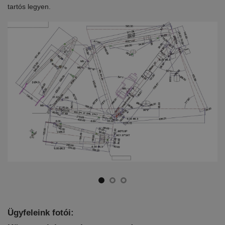
tartós legyen.
ki
Ügyfeleink fotói: