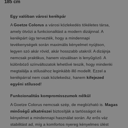
185 cm
Egy valóban városi kerékpár
A
Goetze Colorus
a városi közlekedés tökéletes társa,
amely ötvözi a funkcionalitást a modern dizájnnal. A
kerékpárt úgy tervezték, hogy a mindennapi
tevékenységek során maximális kényelmet nyújtson,
legyen szó akár rövid, akár hosszabb utakról. A dizájnja
nemcsak praktikus, hanem vizuálisan is lenyűgöző. A
különböző színváltozatok lehetővé teszik, hogy mindenki
megtalálja a stílusához leginkább illő modellt. Ezzel a
kerékpárral nem csak közlekedsz, hanem
kifejezed
egyéni stílusod
!
Funkcionalitás kompromisszumok nélkül
A Goetze Colorus nemcsak szép, de megbízható is.
Magas
minőségű alkatrészei
biztosítják a tartósságot és
kényelmet a mindennapi használat során. Az erős váz
stabilitást ad, míg a komfortos nyereg kényelmes ülést