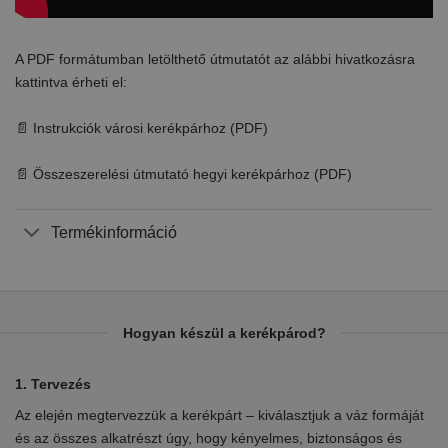
A PDF formátumban letölthető útmutatót az alábbi hivatkozásra
kattintva érheti el:
📄 Instrukciók városi kerékpárhoz (PDF)
📄 Összeszerelési útmutató hegyi kerékpárhoz (PDF)
Termékinformáció
Hogyan készül a kerékpárod?
1. Tervezés
2.
Az elején megtervezzük a kerékpárt – kiválasztjuk a váz formáját
Eb
en
és az összes alkatrészt úgy, hogy kényelmes, biztonságos és
el