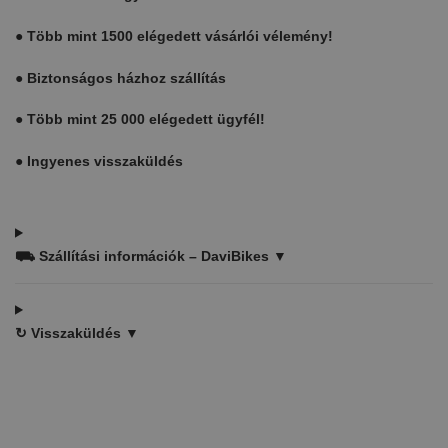
●
Több mint 1500 elégedett vásárlói vélemény!
●
Biztonságos házhoz szállítás
●
Több mint 25 000 elégedett ügyfél!
●
Ingyenes visszaküldés
⛟
Szállítási információk – DaviBikes ▼
↻
Visszaküldés ▼