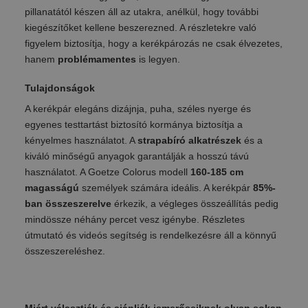
pillanatától készen áll az utakra, anélkül, hogy további
kiegészítőket kellene beszerezned. A részletekre való
figyelem biztosítja, hogy a kerékpározás ne csak élvezetes,
hanem
problémamentes
is legyen.
Tulajdonságok
A kerékpár elegáns dizájnja, puha, széles nyerge és
egyenes testtartást biztosító kormánya biztosítja a
kényelmes használatot. A
strapabíró alkatrészek
és a
kiváló minőségű anyagok garantálják a hosszú távú
használatot. A Goetze Colorus modell
160-185 cm
magasságú
személyek számára ideális. A kerékpár
85%-
ban összeszerelve
érkezik, a végleges összeállítás pedig
mindössze néhány percet vesz igénybe. Részletes
útmutató és videós segítség is rendelkezésre áll a könnyű
összeszereléshez.