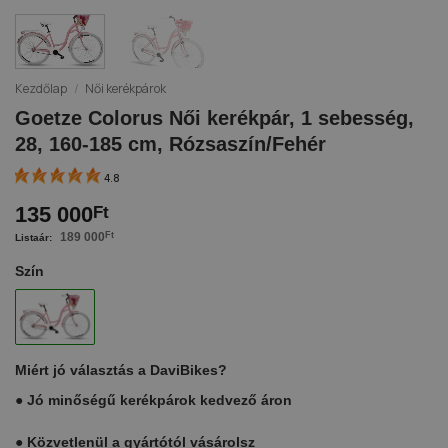
Kezdőlap
/
Női kerékpárok
Goetze Colorus Női kerékpár, 1 sebesség,
28, 160-185 cm, Rózsaszín/Fehér
4.8
135 000
Ft
189 000
Ft
Szín
Miért jó választás a DaviBikes?
●
Jó minőségű kerékpárok kedvező áron
●
Közvetlenül a gyártótól vásárolsz