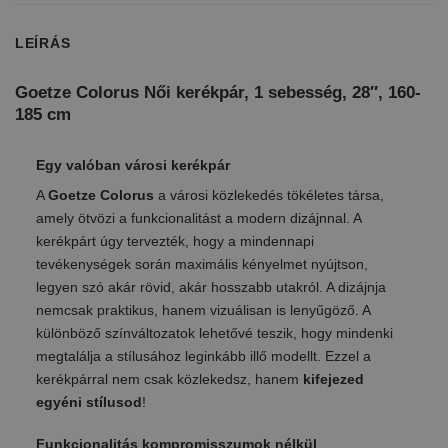
LEÍRÁS
Goetze Colorus Női kerékpár, 1 sebesség, 28″, 160-
185 cm
Egy valóban városi kerékpár
A
Goetze Colorus
a városi közlekedés tökéletes társa,
amely ötvözi a funkcionalitást a modern dizájnnal. A
kerékpárt úgy tervezték, hogy a mindennapi
tevékenységek során maximális kényelmet nyújtson,
legyen szó akár rövid, akár hosszabb utakról. A dizájnja
nemcsak praktikus, hanem vizuálisan is lenyűgöző. A
különböző színváltozatok lehetővé teszik, hogy mindenki
megtalálja a stílusához leginkább illő modellt. Ezzel a
kerékpárral nem csak közlekedsz, hanem
kifejezed
egyéni stílusod
!
Funkcionalitás kompromisszumok nélkül