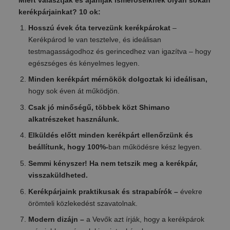
Miért választják és ajánlják ismerőseiknek olyan sokan
kerékpárjainkat? 10 ok:
Hosszú évek óta tervezünk kerékpárokat
–
Kerékpárod le van tesztelve, és ideálisan
testmagasságodhoz és gerincedhez van igazítva – hogy
egészséges és kényelmes legyen.
Minden kerékpárt mérnökök dolgoztak ki ideálisan,
hogy sok éven át működjön.
Csak jó minőségű, többek közt Shimano
alkatrészeket használunk.
Elküldés előtt minden kerékpárt ellenőrzünk és
beállítunk, hogy 100%-
ban működésre kész legyen.
Semmi kényszer! Ha nem tetszik meg a kerékpár,
visszaküldheted.
Kerékpárjaink praktikusak és strapabírók –
évekre
örömteli közlekedést szavatolnak.
Modern dizájn –
a Vevők azt írják, hogy a kerékpárok