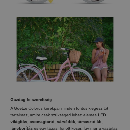
Gazdag felszereltség
A Goetze Colorus kerékpár minden fontos kiegészítőt
tartalmaz, amire csak szükséged lehet: elemes
LED
világítás
,
csomagtartó
,
sárvédők
,
támasztóláb
,
láncborítás
és egy tágas, fonott kosár. Így már a vásárlás