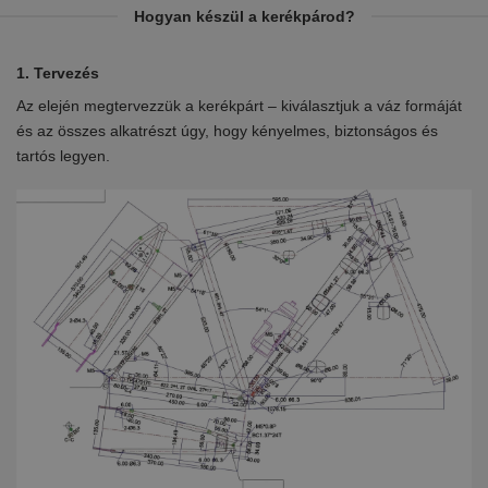
Hogyan készül a kerékpárod?
1. Tervezés
2.
Az elején megtervezzük a kerékpárt – kiválasztjuk a váz formáját
Eb
en
és az összes alkatrészt úgy, hogy kényelmes, biztonságos és
el
tartós legyen.
ki