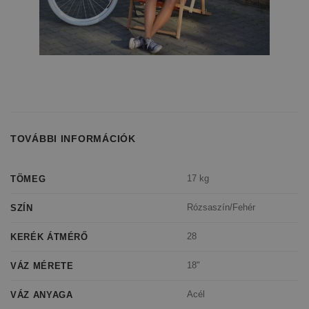
TOVÁBBI INFORMÁCIÓK
17 kg
TÖMEG
Rózsaszín/Fehér
SZÍN
28
KERÉK ÁTMÉRŐ
18"
VÁZ MÉRETE
Acél
VÁZ ANYAGA