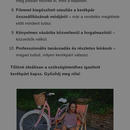
még jobban néznek ki, mint a képeken.
Filmmel kiegészített utasítás a kerékpár
összeállításának módjáról –
már a rendelés megtétele
előtt mindent tudsz.
Kényelmes vásárlás közvetlenül a forgalmazótól –
közvetítők nélkül.
Professzionális tanácsadás és részletes leírások –
magad tudod, milyen kerékpárt válassz.
Tőlünk ideálisan a szükségleteidhez igazított
kerékpárt kapsz. Győződj meg róla!