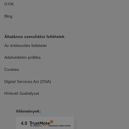
GYIK
Blog
Általános szerződési feltételek
Az értékesítés feltételei
Adatvédelmi politika
Cookies
Digital Services Act (DSA)
Hírlevél Szabályzat
Vélemények:
4.8
-ra alapozva
3422
vélemények
minden időkből