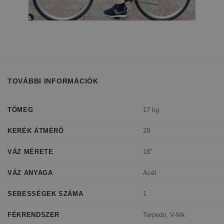
TOVÁBBI INFORMÁCIÓK
17 kg
TÖMEG
28
KERÉK ÁTMÉRŐ
18"
VÁZ MÉRETE
Acél
VÁZ ANYAGA
1
SEBESSÉGEK SZÁMA
Torpedo, V-fék
FÉKRENDSZER