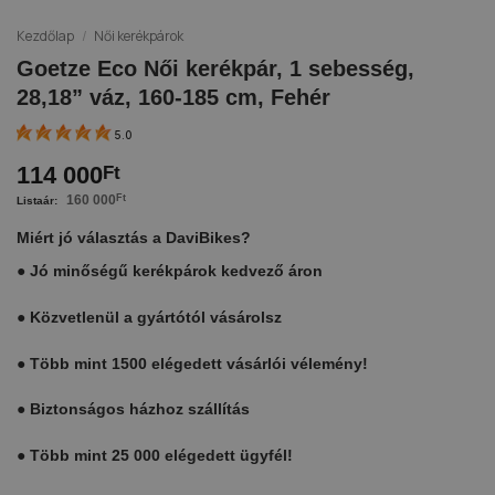
Kezdőlap
/
Női kerékpárok
Goetze Eco Női kerékpár, 1 sebesség,
28,18” váz, 160-185 cm, Fehér
5.0
114 000
Ft
160 000
Ft
Miért jó választás a DaviBikes?
●
Jó minőségű kerékpárok kedvező áron
●
Közvetlenül a gyártótól vásárolsz
●
Több mint 1500 elégedett vásárlói vélemény!
●
Biztonságos házhoz szállítás
●
Több mint 25 000 elégedett ügyfél!