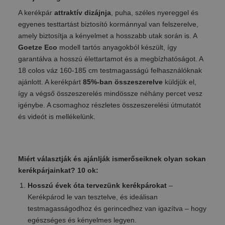
A kerékpár
attraktív dizájnja
, puha, széles nyereggel és
egyenes testtartást biztosító kormánnyal van felszerelve,
amely biztosítja a kényelmet a hosszabb utak során is. A
Goetze Eco
modell tartós anyagokból készült, így
garantálva a hosszú élettartamot és a megbízhatóságot. A
18 colos váz 160-185 cm testmagasságú felhasználóknak
ajánlott. A kerékpárt
85%-ban összeszerelve
küldjük el,
így a végső összeszerelés mindössze néhány percet vesz
igénybe. A csomaghoz részletes összeszerelési útmutatót
és videót is mellékelünk.
Miért választják és ajánlják ismerőseiknek olyan sokan
kerékpárjainkat? 10 ok:
Hosszú évek óta tervezünk kerékpárokat
–
Kerékpárod le van tesztelve, és ideálisan
testmagasságodhoz és gerincedhez van igazítva – hogy
egészséges és kényelmes legyen.