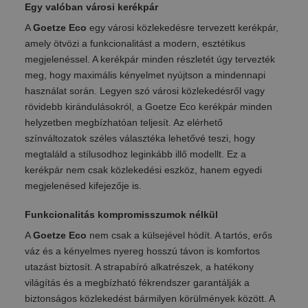
Egy valóban városi kerékpár
A
Goetze Eco
egy városi közlekedésre tervezett kerékpár,
amely ötvözi a funkcionalitást a modern, esztétikus
megjelenéssel. A kerékpár minden részletét úgy tervezték
meg, hogy maximális kényelmet nyújtson a mindennapi
használat során. Legyen szó városi közlekedésről vagy
rövidebb kirándulásokról, a Goetze Eco kerékpár minden
helyzetben megbízhatóan teljesít. Az elérhető
színváltozatok széles választéka lehetővé teszi, hogy
megtaláld a stílusodhoz leginkább illő modellt. Ez a
kerékpár nem csak közlekedési eszköz, hanem egyedi
megjelenésed kifejezője is.
Funkcionalitás kompromisszumok nélkül
A
Goetze Eco
nem csak a külsejével hódít. A tartós, erős
váz és a kényelmes nyereg hosszú távon is komfortos
utazást biztosít. A strapabíró alkatrészek, a hatékony
világítás és a megbízható fékrendszer garantálják a
biztonságos közlekedést bármilyen körülmények között. A