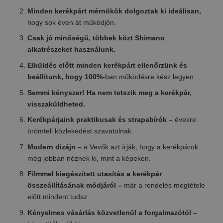
Minden kerékpárt mérnökök dolgoztak ki ideálisan,
hogy sok éven át működjön.
Csak jó minőségű, többek közt Shimano
alkatrészeket használunk.
Elküldés előtt minden kerékpárt ellenőrzünk és
beállítunk, hogy 100%-
ban működésre kész legyen.
Semmi kényszer! Ha nem tetszik meg a kerékpár,
visszaküldheted.
Kerékpárjaink praktikusak és strapabírók –
évekre
örömteli közlekedést szavatolnak.
Modern dizájn –
a Vevők azt írják, hogy a kerékpárok
még jobban néznek ki, mint a képeken.
Filmmel kiegészített utasítás a kerékpár
összeállításának módjáról –
már a rendelés megtétele
előtt mindent tudsz.
Kényelmes vásárlás közvetlenül a forgalmazótól –