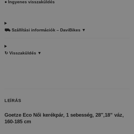
●
Ingyenes visszaküldés
⛟
Szállítási információk – DaviBikes ▼
↻
Visszaküldés ▼
LEÍRÁS
Goetze Eco Női kerékpár, 1 sebesség, 28″,18” váz,
160-185 cm