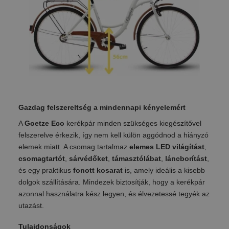
Gazdag felszereltség a mindennapi kényelemért
A
Goetze Eco
kerékpár minden szükséges kiegészítővel
felszerelve érkezik, így nem kell külön aggódnod a hiányzó
elemek miatt. A csomag tartalmaz
elemes LED világítást
,
csomagtartót
,
sárvédőket
,
támasztólábat
,
láncborítást
,
és egy praktikus
fonott kosarat
is, amely ideális a kisebb
dolgok szállítására. Mindezek biztosítják, hogy a kerékpár
azonnal használatra kész legyen, és élvezetessé tegyék az
utazást.
Tulajdonságok