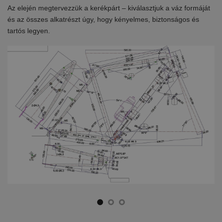
Az elején megtervezzük a kerékpárt – kiválasztjuk a váz formáját
Eb
en
és az összes alkatrészt úgy, hogy kényelmes, biztonságos és
el
tartós legyen.
ki