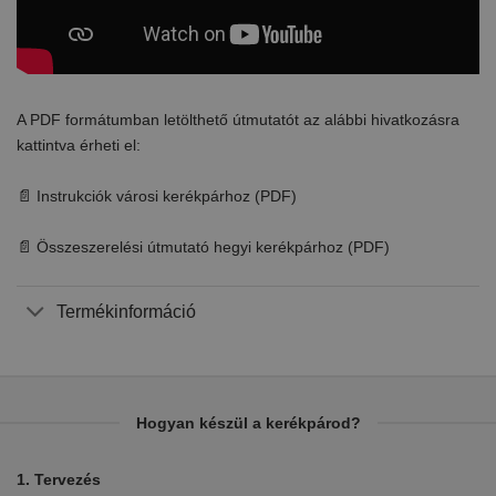
A PDF formátumban letölthető útmutatót az alábbi hivatkozásra
kattintva érheti el:
📄 Instrukciók városi kerékpárhoz (PDF)
📄 Összeszerelési útmutató hegyi kerékpárhoz (PDF)
Termékinformáció
Hogyan készül a kerékpárod?
1. Tervezés
2.