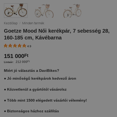
Kezdőlap
/
Minden termék
Goetze Mood Női kerékpár, 7 sebesség 28,
160-185 cm, Kávébarna
4.9
151 000
Ft
212 000
Ft
Miért jó választás a DaviBikes?
●
Jó minőségű kerékpárok kedvező áron
●
Közvetlenül a gyártótól vásárolsz
●
Több mint 1500 elégedett vásárlói vélemény!
●
Biztonságos házhoz szállítás