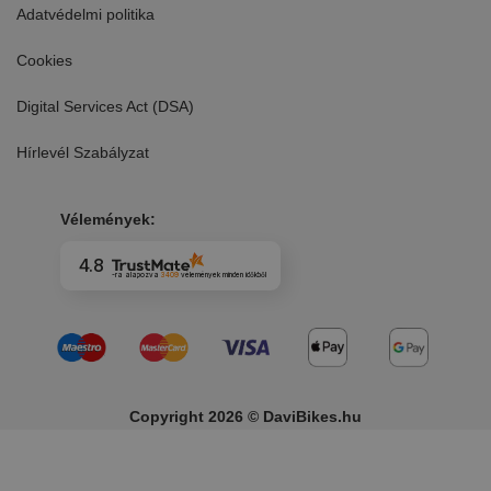
Adatvédelmi politika
Cookies
Digital Services Act (DSA)
Hírlevél Szabályzat
Vélemények:
4.8
-ra alapozva
3409
vélemények
minden időkből
Copyright 2026 © DaviBikes.hu