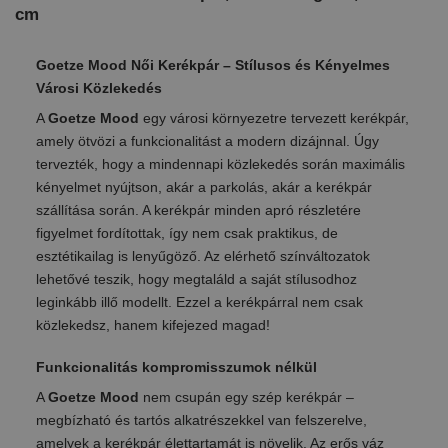
cm
Goetze Mood Női Kerékpár – Stílusos és Kényelmes
Városi Közlekedés
A
Goetze Mood
egy városi környezetre tervezett kerékpár,
amely ötvözi a funkcionalitást a modern dizájnnal. Úgy
tervezték, hogy a mindennapi közlekedés során maximális
kényelmet nyújtson, akár a parkolás, akár a kerékpár
szállítása során. A kerékpár minden apró részletére
figyelmet fordítottak, így nem csak praktikus, de
esztétikailag is lenyűgöző. Az elérhető színváltozatok
lehetővé teszik, hogy megtaláld a saját stílusodhoz
leginkább illő modellt. Ezzel a kerékpárral nem csak
közlekedsz, hanem kifejezed magad!
Funkcionalitás kompromisszumok nélkül
A
Goetze Mood
nem csupán egy szép kerékpár –
megbízható és tartós alkatrészekkel van felszerelve,
amelyek a kerékpár élettartamát is növelik. Az erős váz