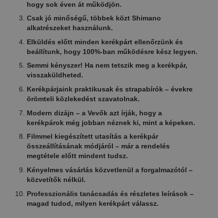
hogy sok éven át működjön.
Csak jó minőségű, többek közt Shimano
alkatrészeket használunk.
Elküldés előtt minden kerékpárt ellenőrzünk és
beállítunk, hogy 100%-ban működésre kész legyen.
Semmi kényszer! Ha nem tetszik meg a kerékpár,
visszaküldheted.
Kerékpárjaink praktikusak és strapabírók – évekre
örömteli közlekedést szavatolnak.
Modern dizájn – a Vevők azt írják, hogy a
kerékpárok még jobban néznek ki, mint a képeken.
Filmmel kiegészített utasítás a kerékpár
összeállításának módjáról – már a rendelés
megtétele előtt mindent tudsz.
Kényelmes vásárlás közvetlenül a forgalmazótól –
közvetítők nélkül.
Professzionális tanácsadás és részletes leírások –
magad tudod, milyen kerékpárt válassz.