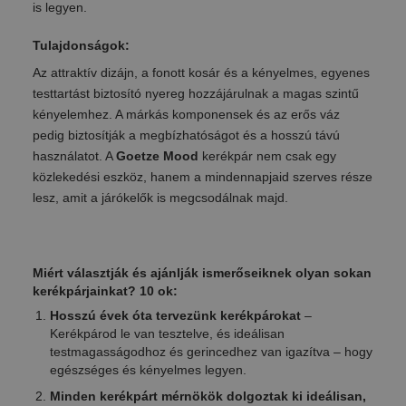
is legyen.
Tulajdonságok:
Az attraktív dizájn, a fonott kosár és a kényelmes, egyenes
testtartást biztosító nyereg hozzájárulnak a magas szintű
kényelemhez. A márkás komponensek és az erős váz
pedig biztosítják a megbízhatóságot és a hosszú távú
használatot. A
Goetze Mood
kerékpár nem csak egy
közlekedési eszköz, hanem a mindennapjaid szerves része
lesz, amit a járókelők is megcsodálnak majd.
Miért választják és ajánlják ismerőseiknek olyan sokan
kerékpárjainkat? 10 ok:
Hosszú évek óta tervezünk kerékpárokat
–
Kerékpárod le van tesztelve, és ideálisan
testmagasságodhoz és gerincedhez van igazítva – hogy
egészséges és kényelmes legyen.
Minden kerékpárt mérnökök dolgoztak ki ideálisan,