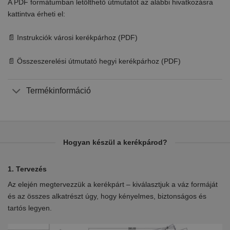
A PDF formátumban letölthető útmutatót az alábbi hivatkozásra
kattintva érheti el:
📄 Instrukciók városi kerékpárhoz (PDF)
📄 Összeszerelési útmutató hegyi kerékpárhoz (PDF)
Termékinformáció
Hogyan készül a kerékpárod?
1. Tervezés
2.
Az elején megtervezzük a kerékpárt – kiválasztjuk a váz formáját
Eb
en
és az összes alkatrészt úgy, hogy kényelmes, biztonságos és
el
tartós legyen.
ki