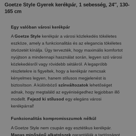
Goetze Style Gyerek kerékpár, 1 sebesség, 24″, 130-
165 cm
Egy valóban városi kerékpár
A
Goetze Style
kerékpár a városi közlekedés tökéletes
eszköze, amely a funkcionalitás és az elegancia tökéletes
ötvözetét kínálja. Úgy tervezték, hogy maximális komfortot
nyújtson a mindennapi használat során, legyen szó városi
közlekedésről vagy rövidebb sétákról. A legapróbb
részletekre is figyeltek, hogy a kerékpár nemcsak
kényelmes legyen, hanem stílusos megjelenést is
biztosítson. A különböző
színváltozatok
lehetőséget
adnak, hogy megtaláld az egyéniségedhez legjobban illő
modellt.
Fejezd ki stílusod
egy elegáns városi
kerékpárral!
Funkcionalitás kompromisszumok nélkül
A Goetze Style nem csupán egy esztétikus kerékpár.
Magas minőségű alkatrészek
garantálják a tartósságot