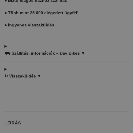
●
Biztonságos házhoz szállítás
●
Több mint 25 000 elégedett ügyfél!
●
Ingyenes visszaküldés
⛟
Szállítási információk – DaviBikes ▼
↻
Visszaküldés ▼
LEÍRÁS