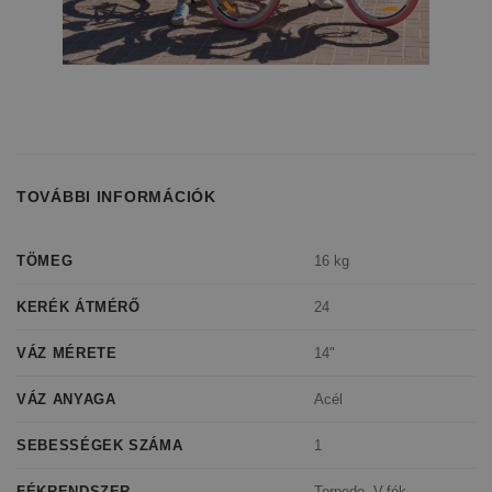
TOVÁBBI INFORMÁCIÓK
16 kg
TÖMEG
24
KERÉK ÁTMÉRŐ
14"
VÁZ MÉRETE
Acél
VÁZ ANYAGA
1
SEBESSÉGEK SZÁMA
Torpedo, V-fék
FÉKRENDSZER