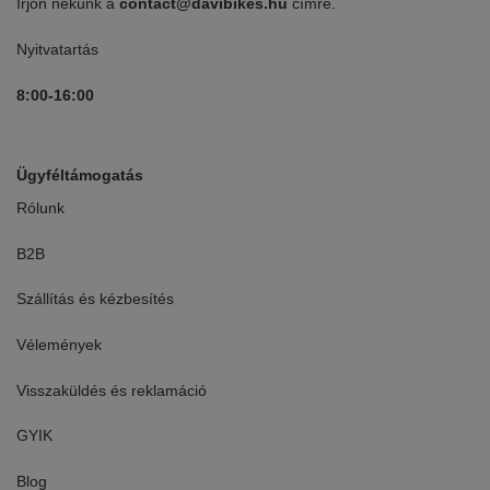
Írjon nekünk a
contact@davibikes.hu
címre.
Nyitvatartás
8:00-16:00
Ügyféltámogatás
Rólunk
B2B
Szállítás és kézbesítés
Vélemények
Visszaküldés és reklamáció
GYIK
Blog