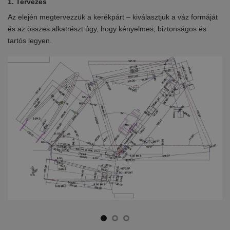
1. Tervezés
2.
Az elején megtervezzük a kerékpárt – kiválasztjuk a váz formáját
Eb
en
és az összes alkatrészt úgy, hogy kényelmes, biztonságos és
el
tartós legyen.
ki