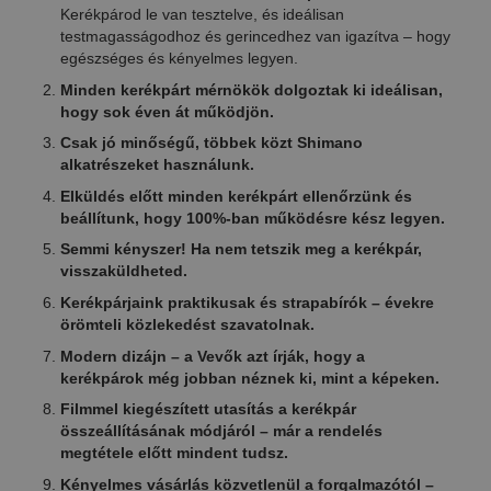
Kerékpárod le van tesztelve, és ideálisan
testmagasságodhoz és gerincedhez van igazítva – hogy
egészséges és kényelmes legyen.
Minden kerékpárt mérnökök dolgoztak ki ideálisan,
hogy sok éven át működjön.
Csak jó minőségű, többek közt Shimano
alkatrészeket használunk.
Elküldés előtt minden kerékpárt ellenőrzünk és
beállítunk, hogy 100%-ban működésre kész legyen.
Semmi kényszer! Ha nem tetszik meg a kerékpár,
visszaküldheted.
Kerékpárjaink praktikusak és strapabírók – évekre
örömteli közlekedést szavatolnak.
Modern dizájn – a Vevők azt írják, hogy a
kerékpárok még jobban néznek ki, mint a képeken.
Filmmel kiegészített utasítás a kerékpár
összeállításának módjáról – már a rendelés
megtétele előtt mindent tudsz.
Kényelmes vásárlás közvetlenül a forgalmazótól –