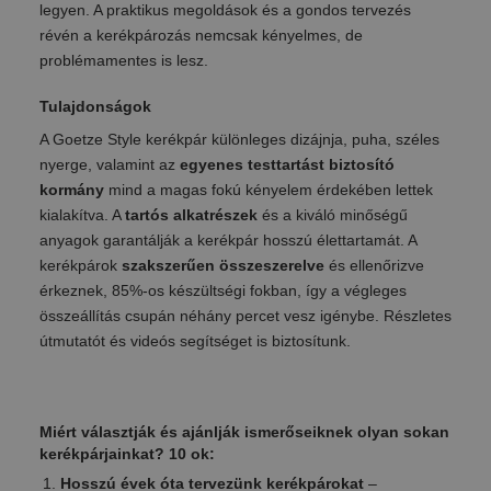
legyen. A praktikus megoldások és a gondos tervezés
révén a kerékpározás nemcsak kényelmes, de
problémamentes is lesz.
Tulajdonságok
A Goetze Style kerékpár különleges dizájnja, puha, széles
nyerge, valamint az
egyenes testtartást biztosító
kormány
mind a magas fokú kényelem érdekében lettek
kialakítva. A
tartós alkatrészek
és a kiváló minőségű
anyagok garantálják a kerékpár hosszú élettartamát. A
kerékpárok
szakszerűen összeszerelve
és ellenőrizve
érkeznek, 85%-os készültségi fokban, így a végleges
összeállítás csupán néhány percet vesz igénybe. Részletes
útmutatót és videós segítséget is biztosítunk.
Miért választják és ajánlják ismerőseiknek olyan sokan
kerékpárjainkat? 10 ok:
Hosszú évek óta tervezünk kerékpárokat
–