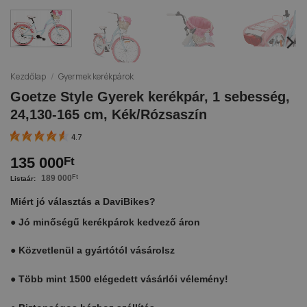
Kezdőlap
/
Gyermek kerékpárok
Goetze Style Gyerek kerékpár, 1 sebesség,
24,130-165 cm, Kék/Rózsaszín
4.7
135 000
Ft
189 000
Ft
Miért jó választás a DaviBikes?
●
Jó minőségű kerékpárok kedvező áron
●
Közvetlenül a gyártótól vásárolsz
●
Több mint 1500 elégedett vásárlói vélemény!