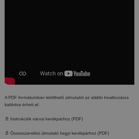
A PDF formátumban letölthető útmutatót az alábbi hivatkozásra
kattintva érheti el:
📄 Instrukciók városi kerékpárhoz (PDF)
📄 Összeszerelési útmutató hegyi kerékpárhoz (PDF)