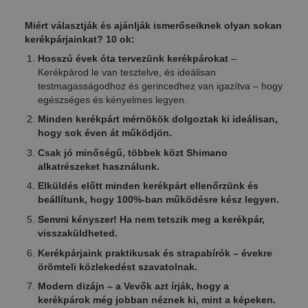
Miért választják és ajánlják ismerőseiknek olyan sokan
kerékpárjainkat? 10 ok:
Hosszú évek óta tervezünk kerékpárokat
–
Kerékpárod le van tesztelve, és ideálisan
testmagasságodhoz és gerincedhez van igazítva – hogy
egészséges és kényelmes legyen.
Minden kerékpárt mérnökök dolgoztak ki ideálisan,
hogy sok éven át működjön.
Csak jó minőségű, többek közt Shimano
alkatrészeket használunk.
Elküldés előtt minden kerékpárt ellenőrzünk és
beállítunk, hogy 100%-ban működésre kész legyen.
Semmi kényszer! Ha nem tetszik meg a kerékpár,
visszaküldheted.
Kerékpárjaink praktikusak és strapabírók – évekre
örömteli közlekedést szavatolnak.
Modern dizájn – a Vevők azt írják, hogy a
kerékpárok még jobban néznek ki, mint a képeken.