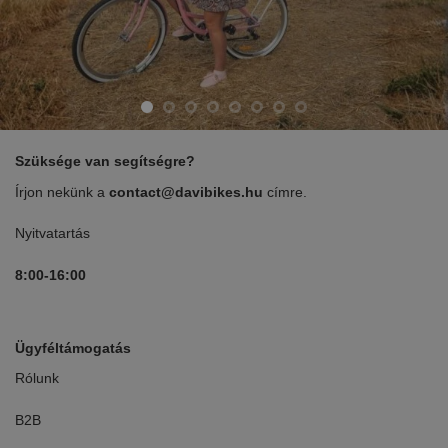
Szüksége van segítségre?
Írjon nekünk a
contact@davibikes.hu
címre.
Nyitvatartás
8:00-16:00
Ügyféltámogatás
Rólunk
B2B