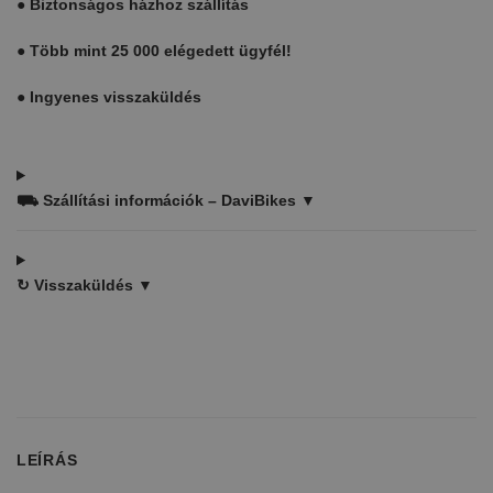
●
Biztonságos házhoz szállítás
●
Több mint 25 000 elégedett ügyfél!
●
Ingyenes visszaküldés
⛟
Szállítási információk – DaviBikes ▼
↻
Visszaküldés ▼
LEÍRÁS