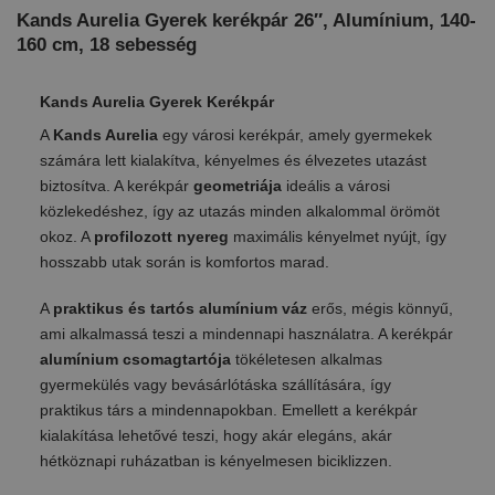
Kands Aurelia Gyerek kerékpár 26″, Alumínium, 140-
160 cm, 18 sebesség
Kands Aurelia Gyerek Kerékpár
A
Kands Aurelia
egy városi kerékpár, amely gyermekek
számára lett kialakítva, kényelmes és élvezetes utazást
biztosítva. A kerékpár
geometriája
ideális a városi
közlekedéshez, így az utazás minden alkalommal örömöt
okoz. A
profilozott nyereg
maximális kényelmet nyújt, így
hosszabb utak során is komfortos marad.
A
praktikus és tartós alumínium váz
erős, mégis könnyű,
ami alkalmassá teszi a mindennapi használatra. A kerékpár
alumínium csomagtartója
tökéletesen alkalmas
gyermekülés vagy bevásárlótáska szállítására, így
praktikus társ a mindennapokban. Emellett a kerékpár
kialakítása lehetővé teszi, hogy akár elegáns, akár
hétköznapi ruházatban is kényelmesen biciklizzen.