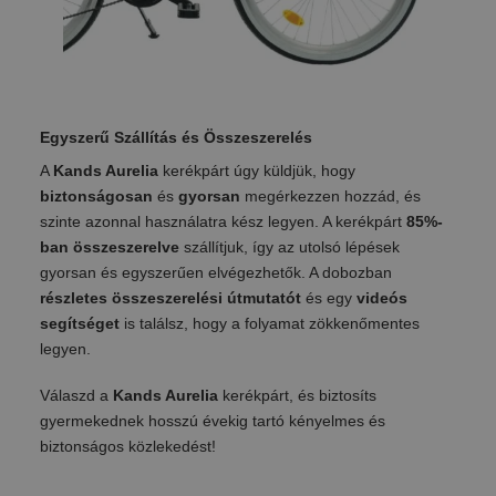
Egyszerű Szállítás és Összeszerelés
A
Kands Aurelia
kerékpárt úgy küldjük, hogy
biztonságosan
és
gyorsan
megérkezzen hozzád, és
szinte azonnal használatra kész legyen. A kerékpárt
85%-
ban összeszerelve
szállítjuk, így az utolsó lépések
gyorsan és egyszerűen elvégezhetők. A dobozban
részletes összeszerelési útmutatót
és egy
videós
segítséget
is találsz, hogy a folyamat zökkenőmentes
legyen.
Válaszd a
Kands Aurelia
kerékpárt, és biztosíts
gyermekednek hosszú évekig tartó kényelmes és
biztonságos közlekedést!