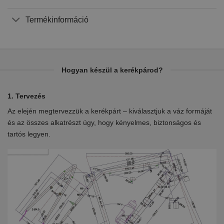
Termékinformáció
Hogyan készül a kerékpárod?
1. Tervezés
2.
Az elején megtervezzük a kerékpárt – kiválasztjuk a váz formáját
Eb
en
és az összes alkatrészt úgy, hogy kényelmes, biztonságos és
el
tartós legyen.
ki