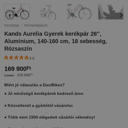
Kezdőlap
/
Női kerékpárok
Kands Aurelia Gyerek kerékpár 26″,
Alumínium, 140-160 cm, 18 sebesség,
Rózsaszín
5.0
169 900
Ft
239 000
Ft
Miért jó választás a DaviBikes?
●
Jó minőségű kerékpárok kedvező áron
●
Közvetlenül a gyártótól vásárolsz
●
Több mint 1500 elégedett vásárlói vélemény!