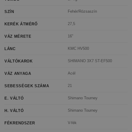
Fehér/Rózsaszín
SZÍN
27,5
KERÉK ÁTMÉRŐ
16"
VÁZ MÉRETE
KMC HV500
LÁNC
SHIMANO 3X7 ST-EF500
VÁLTÓKAROK
Acél
VÁZ ANYAGA
21
SEBESSÉGEK SZÁMA
Shimano Tourney
E. VÁLTÓ
Shimano Tourney
H. VÁLTÓ
V-fék
FÉKRENDSZER