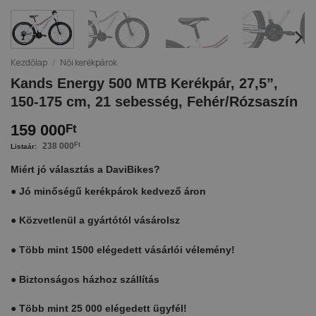
Kezdőlap
/
Női kerékpárok
Kands Energy 500 MTB Kerékpár, 27,5”,
150-175 cm, 21 sebesség, Fehér/Rózsaszín
159 000
Ft
238 000
Ft
Miért jó választás a DaviBikes?
●
Jó minőségű kerékpárok kedvező áron
●
Közvetlenül a gyártótól vásárolsz
●
Több mint 1500 elégedett vásárlói vélemény!
●
Biztonságos házhoz szállítás
●
Több mint 25 000 elégedett ügyfél!