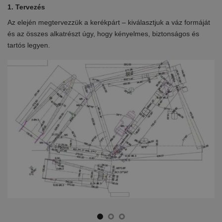
1. Tervezés
2.
Az elején megtervezzük a kerékpárt – kiválasztjuk a váz formáját
Eb
en
és az összes alkatrészt úgy, hogy kényelmes, biztonságos és
el
tartós legyen.
ki