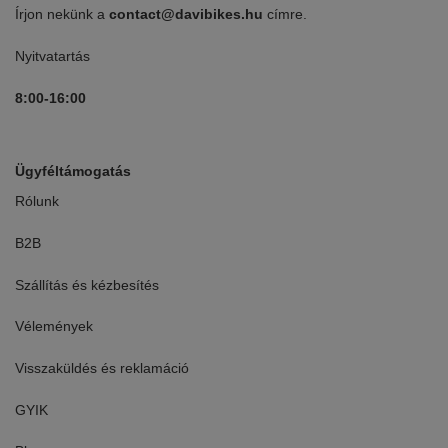
Írjon nekünk a
contact@davibikes.hu
címre.
Nyitvatartás
8:00-16:00
Ügyféltámogatás
Rólunk
B2B
Szállítás és kézbesítés
Vélemények
Visszaküldés és reklamáció
GYIK