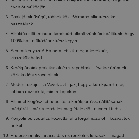
éven át működjön
Csak jó minőségű, többek közt Shimano alkatrészeket
használunk
Elküldés előtt minden kerékpárt ellenőrzünk és beállítunk, hogy
100%-ban működésre kész legyen
Semmi kényszer! Ha nem tetszik meg a kerékpár,
visszaküldheted.
Kerékpárjaink praktikusak és strapabírók – évekre örömteli
közlekedést szavatolnak
Modern dizájn – a Vevők azt írják, hogy a kerékpárok még
jobban néznek ki, mint a képeken.
Filmmel kiegészített utasítás a kerékpár összeállításának
módjáról – már a rendelés megtétele előtt mindent tudsz
Kényelmes vásárlás közvetlenül a forgalmazótól – közvetítők
nélkül
Professzionális tanácsadás és részletes leírások – magad