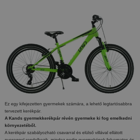
Ez egy kifejezetten gyermekek számára, a lehető legtartósabbra
tervezett kerékpár.
A Kands gyermekkerékpár révén gyermeke ki fog emelkedni
környezetéből.
A kerékpár szabályozható csavarral és elülső villával ellátott
nyereggel rendelkezik, mindez pedig gyermekének folyamatos és