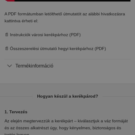
A PDF formátumban letölthető útmutatót az alábbi hivatkozásra
kattintva érheti el:
📄 Instrukciók városi kerékpárhoz (PDF)
📄 Összeszerelési útmutató hegyi kerékpárhoz (PDF)
Termékinformáció
Hogyan készül a kerékpárod?
1. Tervezés
2.
Az elején megtervezzük a kerékpárt – kiválasztjuk a váz formáját
Eb
en
és az összes alkatrészt úgy, hogy kényelmes, biztonságos és
el
tartós legyen.
ki