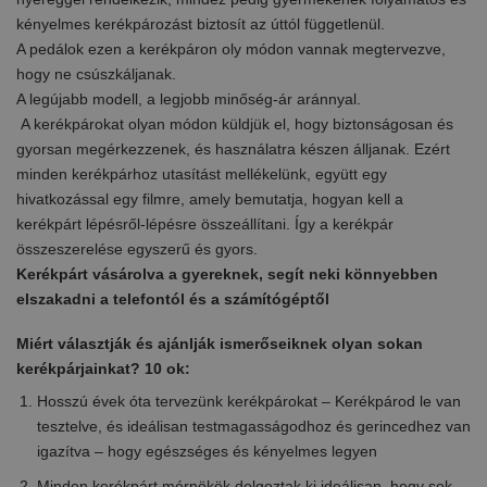
kényelmes kerékpározást biztosít az úttól függetlenül.
A pedálok ezen a kerékpáron oly módon vannak megtervezve,
hogy ne csúszkáljanak.
A legújabb modell, a legjobb minőség-ár aránnyal.
A kerékpárokat olyan módon küldjük el, hogy biztonságosan és
gyorsan megérkezzenek, és használatra készen álljanak. Ezért
minden kerékpárhoz utasítást mellékelünk, együtt egy
hivatkozással egy filmre, amely bemutatja, hogyan kell a
kerékpárt lépésről-lépésre összeállítani. Így a kerékpár
összeszerelése egyszerű és gyors.
Kerékpárt vásárolva a gyereknek, segít neki könnyebben
elszakadni a telefontól és a számítógéptől
Miért választják és ajánlják ismerőseiknek olyan sokan
kerékpárjainkat? 10 ok:
Hosszú évek óta tervezünk kerékpárokat – Kerékpárod le van
tesztelve, és ideálisan testmagasságodhoz és gerincedhez van
igazítva – hogy egészséges és kényelmes legyen
Minden kerékpárt mérnökök dolgoztak ki ideálisan, hogy sok