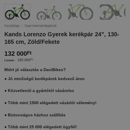
Kezdőlap
/
Gyermek kerékpárok
Kands Lorenzo Gyerek kerékpár 24”, 130-
165 cm, Zöld/Fekete
132 000
Ft
185 000
Ft
Miért jó választás a DaviBikes?
●
Jó minőségű kerékpárok kedvező áron
●
Közvetlenül a gyártótól vásárolsz
●
Több mint 1500 elégedett vásárlói vélemény!
●
Biztonságos házhoz szállítás
●
Több mint 25 000 elégedett ügyfél!