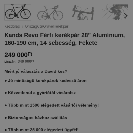
Kezdőlap
/
Országúti/Gravel kerékpár
Kands Revo Férfi kerékpár 28” Alumínium,
160-190 cm, 14 sebesség, Fekete
249 000
Ft
349 000
Ft
Miért jó választás a DaviBikes?
●
Jó minőségű kerékpárok kedvező áron
●
Közvetlenül a gyártótól vásárolsz
●
Több mint 1500 elégedett vásárlói vélemény!
●
Biztonságos házhoz szállítás
●
Több mint 25 000 elégedett ügyfél!