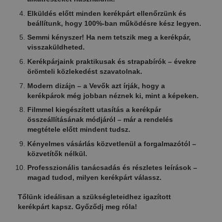
Elküldés előtt minden kerékpárt ellenőrzünk és
beállítunk, hogy 100%-ban működésre kész legyen.
Semmi kényszer! Ha nem tetszik meg a kerékpár,
visszaküldheted.
Kerékpárjaink praktikusak és strapabírók – évekre
örömteli közlekedést szavatolnak.
Modern dizájn – a Vevők azt írják, hogy a
kerékpárok még jobban néznek ki, mint a képeken.
Filmmel kiegészített utasítás a kerékpár
összeállításának módjáról – már a rendelés
megtétele előtt mindent tudsz.
Kényelmes vásárlás közvetlenül a forgalmazótól –
közvetítők nélkül.
Professzionális tanácsadás és részletes leírások –
magad tudod, milyen kerékpárt válassz.
Tőlünk ideálisan a szükségleteidhez igazított
kerékpárt kapsz. Győződj meg róla!