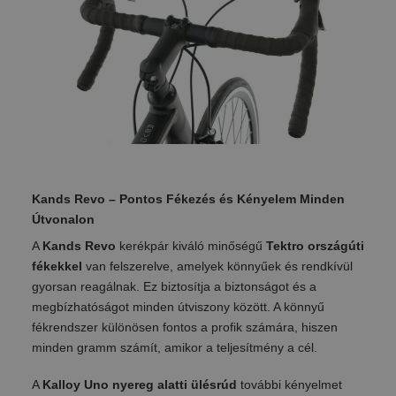
Kands Revo – Pontos Fékezés és Kényelem Minden
Útvonalon
A
Kands Revo
kerékpár kiváló minőségű
Tektro országúti
fékekkel
van felszerelve, amelyek könnyűek és rendkívül
gyorsan reagálnak. Ez biztosítja a biztonságot és a
megbízhatóságot minden útviszony között. A könnyű
fékrendszer különösen fontos a profik számára, hiszen
minden gramm számít, amikor a teljesítmény a cél.
A
Kalloy Uno nyereg alatti ülésrúd
további kényelmet