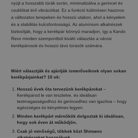
nyújt a hosszabb túrák során, minimalizálva a gerincet és
csuklókat érő vibrációkat. Ez a funkció különösen hasznos
a változatos terepeken és hosszú utakon, ahol a kényelem
és a stabilitás kulcsfontosságú. Az alumínium alkatrészek
biztosítják, hogy a kerékpár könnyű maradjon, így a Kands
Revo minden szempontból kiváló választás a városi
kerékpárosok és hosszú távú túrázók számára.
Miért választják és ajánlják ismerőseiknek olyan sokan
kerékpárjainkat? 10 ok:
Hosszú évek óta tervezünk kerékpárokat
–
Kerékpárod le van tesztelve, és ideálisan
testmagasságodhoz és gerincedhez van igazítva – hogy
egészséges és kényelmes legyen.
Minden kerékpárt mérnökök dolgoztak ki ideálisan,
hogy sok éven át működjön.
Csak jó minőségű, többek közt Shimano
alkatrészeket használunk.