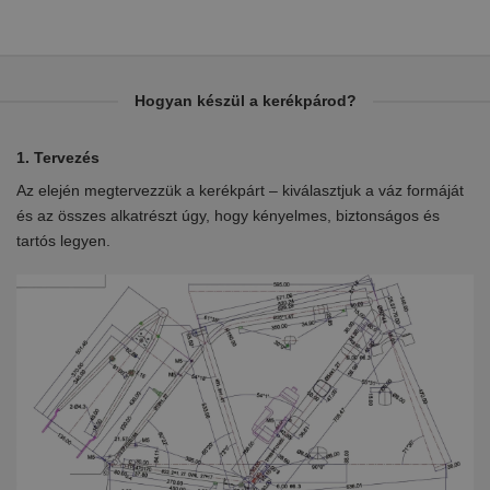
Hogyan készül a kerékpárod?
1. Tervezés
2.
Az elején megtervezzük a kerékpárt – kiválasztjuk a váz formáját
Eb
en
és az összes alkatrészt úgy, hogy kényelmes, biztonságos és
el
tartós legyen.
ki