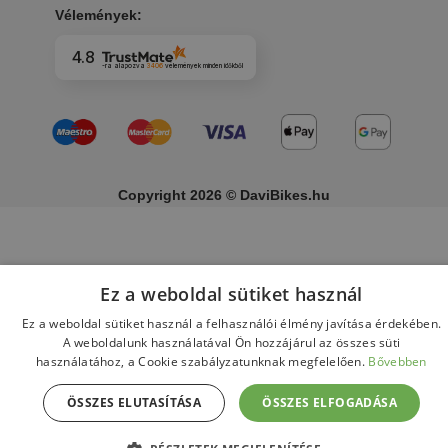
Vélemények:
4.8
-ra alapozva
3406
vélemények
minden időkből
Copyright 2026 © DaviBikes.hu
Ez a weboldal sütiket használ
Ez a weboldal sütiket használ a felhasználói élmény javítása érdekében.
A weboldalunk használatával Ön hozzájárul az összes süti
használatához, a Cookie szabályzatunknak megfelelően.
Bővebben
ÖSSZES ELUTASÍTÁSA
ÖSSZES ELFOGADÁSA