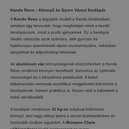
Kands Revo – Könnyű és Gyors Városi Kerékpár
A
Kands Revo
a legújabb modell a Kands kínálatában,
amelyet úgy terveztek, hogy megfeleljen mind a kezdő
kerékpárosok, mind a profik igényeinek. Ez a kerékpár
ideális választás azok számára, akik gyorsan és
hatékonyan szeretnének eljutni munkahelyükre, miközben
kényelmet és teljesítményt élveznek.
Az
alumínium váz
könnyűségének köszönhetően a Kands
Revo rendkívül könnyen kezelhető, biztosítva az optimális
merevséget és a kényelmes pedálozást. A belső
kábelvezetés nemcsak esztétikus megjelenést kölcsönöz a
kerékpárnak, hanem praktikus is, hiszen védi a kábeleket a
külső sérülésektől.
A kerékpár mindössze
11 kg-os
súlyával különösen
könnyű, ami nagy előnyt jelent a városi közlekedésben és
hosszabb túrákon egyaránt. A
Shimano Claris
váltórendszer
kiváló pontosságot és gyors