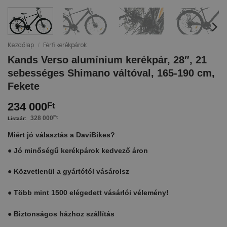
Kezdőlap
/
Férfi kerékpárok
Kands Verso alumínium kerékpár, 28″, 21
sebességes Shimano váltóval, 165-190 cm,
Fekete
234 000
Ft
328 000
Ft
Miért jó választás a DaviBikes?
●
Jó minőségű kerékpárok kedvező áron
●
Közvetlenül a gyártótól vásárolsz
●
Több mint 1500 elégedett vásárlói vélemény!
●
Biztonságos házhoz szállítás