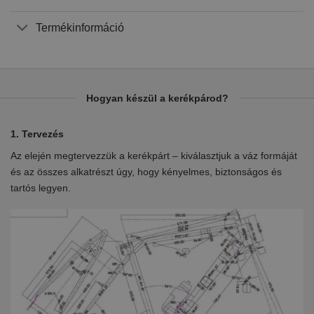
Termékinformáció
Hogyan készül a kerékpárod?
1. Tervezés
2.
Az elején megtervezzük a kerékpárt – kiválasztjuk a váz formáját
Eb
en
és az összes alkatrészt úgy, hogy kényelmes, biztonságos és
el
tartós legyen.
ki