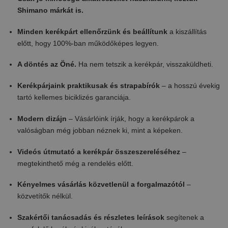
Shimano márkát is.
Minden kerékpárt ellenőrzünk és beállítunk
a kiszállítás
előtt, hogy 100%-ban működőképes legyen.
A döntés az Öné.
Ha nem tetszik a kerékpár, visszaküldheti.
Kerékpárjaink praktikusak és strapabírók
– a hosszú évekig
tartó kellemes biciklizés garanciája.
Modern dizájn
– Vásárlóink ​​írják, hogy a kerékpárok a
valóságban még jobban néznek ki, mint a képeken.
Videós útmutató a kerékpár összeszereléséhez
–
megtekinthető még a rendelés előtt.
Kényelmes vásárlás közvetlenül a forgalmazótól
–
közvetítők nélkül.
Szakértői tanácsadás és részletes leírások
segítenek a