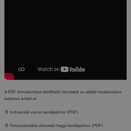
A PDF formátumban letölthető útmutatót az alábbi hivatkozásra
kattintva érheti el:
📄 Instrukciók városi kerékpárhoz (PDF)
📄 Összeszerelési útmutató hegyi kerékpárhoz (PDF)