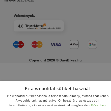
Hírlevél Szabályzat
Vélemények:
4.8
-ra alapozva
3420
vélemények
minden időkből
Copyright 2026 © DaviBikes.hu
Ez a weboldal sütiket használ
Ez a weboldal sütiket használ a felhasználói élmény javítása érdekében.
A weboldalunk használatával Ön hozzájárul az összes süti
használatához, a Cookie szabályzatunknak megfelelően.
Bővebben