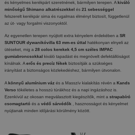
és kényelmes kerékpárt szeretnének, bármilyen terepen. A
kiváló
minőségű Shimano alkatrészekkel
és
21 sebességgel
felszerelt kerékpár sima és rugalmas élményt biztosít, függetlenül
az út- vagy forgalmi viszonyoktól.
Az egyenetlen terepen nyújtott extra kényelem érdekében a
SR
SUNTOUR dywanikóvilla 63 mm-es úttal
hatékonyan elnyeli az
ütéseket, mig a
28 colos kerekek
4,5 cm széles IMPAC
gumiabroncsokkal
kiváló tapadást és megnövelt defektállóságot
kínálnak. A
erős és precíz fékek
biztosítják a szükséges
irányítást a biztonságos közlekedéshez, bármilyen útvonalon.
A
könnyű alumínium váz
és a Masszív kialakítás révén a
Kands
Verso
tökéletes a hosszú túrákhoz és a napi ingázáshoz is.
Ezenkívül az okosan megválasztott kiegészítők, mint a
strapabíró
csomagtartó
és a
védő sárvédők
, hasznosságot és kényelmet
nyújtanak minden időjárási körülmény között.