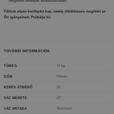
megfelelő kerékpár kiválasztásában.
Tőlünk olyan kerékpárt kap, amely tökéletesen megfelel az
Ön igényeinek. Próbálja ki!
TOVÁBBI INFORMÁCIÓK
16 kg
TÖMEG
Fekete
SZÍN
28
KERÉK ÁTMÉRŐ
20"
VÁZ MÉRETE
Alumínium
VÁZ ANYAGA