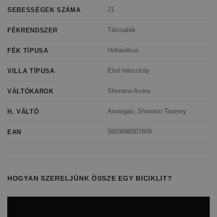
21
SEBESSÉGEK SZÁMA
Tárcsafék
FÉKRENDSZER
Hidraulikus
FÉK TÍPUSA
Elsö teleszkóp
VILLA TÍPUSA
Shimano Acera
VÁLTÓKAROK
Aimeigao, Shimano Tourney
H. VÁLTÓ
5903699307809
EAN
HOGYAN SZERELJÜNK ÖSSZE EGY BICIKLIT?