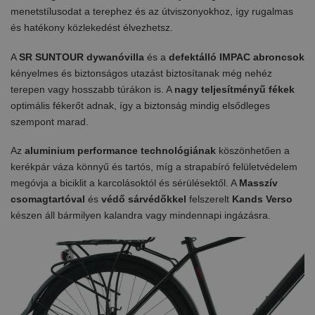
menetstílusodat a terephez és az útviszonyokhoz, így rugalmas
és hatékony közlekedést élvezhetsz.
A
SR SUNTOUR dywanóvilla
és a
defektálló IMPAC abroncsok
kényelmes és biztonságos utazást biztosítanak még nehéz
terepen vagy hosszabb túrákon is. A
nagy teljesítményű fékek
optimális fékerőt adnak, így a biztonság mindig elsődleges
szempont marad.
Az
aluminium performance technológiának
köszönhetően a
kerékpár váza könnyű és tartós, míg a strapabíró felületvédelem
megóvja a biciklit a karcolásoktól és sérülésektől. A
Masszív
csomagtartóval
és
védő sárvédőkkel
felszerelt
Kands Verso
készen áll bármilyen kalandra vagy mindennapi ingázásra.