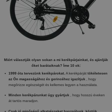
Miért választják olyan sokan a mi kerékpárjainkat, és ajánlják
őket barátaiknak? Íme 10 ok:
1999 óta tervezünk kerékpárokat.
A kerékpárját
tökéletesen
az Ön magasságához és gerincéhez igazítjuk
, hogy
megőrizze egészségét és kellemes legyen a használata.
Minden kerékpárunkat úgy gyártjuk
, hogy hosszú éveken
át tartós maradjon.
Csak jó minőségű alkatrészeket használunk, köztük