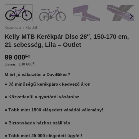
Kezdőlap
/
Outlet
Kelly MTB Kerékpár Disc 26″, 150-170 cm,
21 sebesség, Lila – Outlet
99 000
Ft
138 600
Ft
Miért jó választás a DaviBikes?
●
Jó minőségű kerékpárok kedvező áron
●
Közvetlenül a gyártótól vásárolsz
●
Több mint 1500 elégedett vásárlói vélemény!
●
Biztonságos házhoz szállítás
●
Több mint 25 000 elégedett ügyfél!