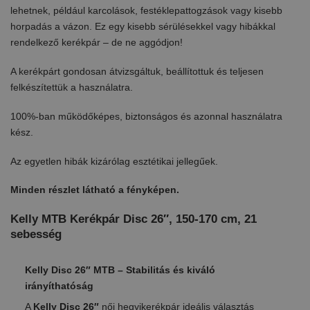
lehetnek, például karcolások, festéklepattogzások vagy kisebb
horpadás a vázon. Ez egy kisebb sérülésekkel vagy hibákkal
rendelkező kerékpár – de ne aggódjon!
A kerékpárt gondosan átvizsgáltuk, beállítottuk és teljesen
felkészítettük a használatra.
100%-ban működőképes, biztonságos és azonnal használatra
kész.
Az egyetlen hibák kizárólag esztétikai jellegűek.
Minden részlet látható a fényképen.
Kelly MTB Kerékpár Disc 26″, 150-170 cm, 21
sebesség
Kelly Disc 26″ MTB – Stabilitás és kiváló
irányíthatóság
A
Kelly Disc 26″
női hegyikerékpár ideális választás