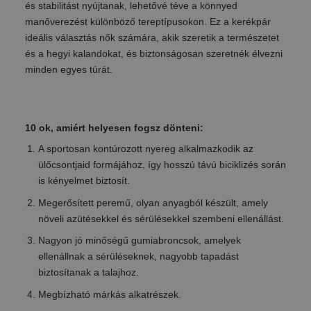
és stabilitást nyújtanak, lehetővé téve a könnyed
manőverezést különböző tereptípusokon. Ez a kerékpár
ideális választás nők számára, akik szeretik a természetet
és a hegyi kalandokat, és biztonságosan szeretnék élvezni
minden egyes túrát.
10 ok, amiért helyesen fogsz dönteni:
A sportosan kontúrozott nyereg alkalmazkodik az
ülőcsontjaid formájához, így hosszú távú biciklizés során
is kényelmet biztosít.
Megerősített peremű, olyan anyagból készült, amely
növeli azütésekkel és sérülésekkel szembeni ellenállást.
Nagyon jó minőségű gumiabroncsok, amelyek
ellenállnak a sérüléseknek, nagyobb tapadást
biztosítanak a talajhoz.
Megbízható márkás alkatrészek.