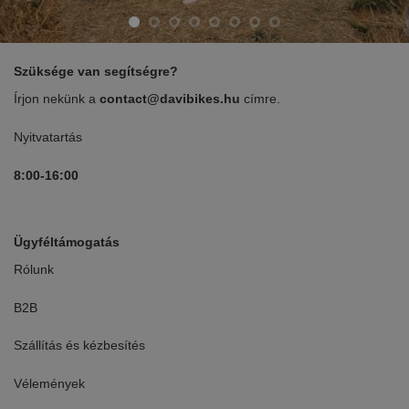
Szüksége van segítségre?
Írjon nekünk a
contact@davibikes.hu
címre.
Nyitvatartás
8:00-16:00
Ügyféltámogatás
Rólunk
B2B
Szállítás és kézbesítés
Vélemények