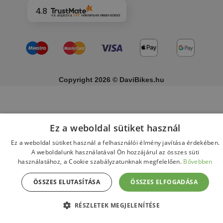
4.8
-ra alapozva
3417
vélemények
minden időkből
Copyright 2026 © DaviBikes.hu
Ez a weboldal sütiket használ
Ez a weboldal sütiket használ a felhasználói élmény javítása érdekében.
A weboldalunk használatával Ön hozzájárul az összes süti
használatához, a Cookie szabályzatunknak megfelelően.
Bővebben
ÖSSZES ELUTASÍTÁSA
ÖSSZES ELFOGADÁSA
RÉSZLETEK MEGJELENÍTÉSE