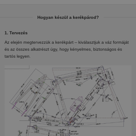
Hogyan készül a kerékpárod?
1. Tervezés
2.
Az elején megtervezzük a kerékpárt – kiválasztjuk a váz formáját
Eb
en
és az összes alkatrészt úgy, hogy kényelmes, biztonságos és
el
tartós legyen.
ki