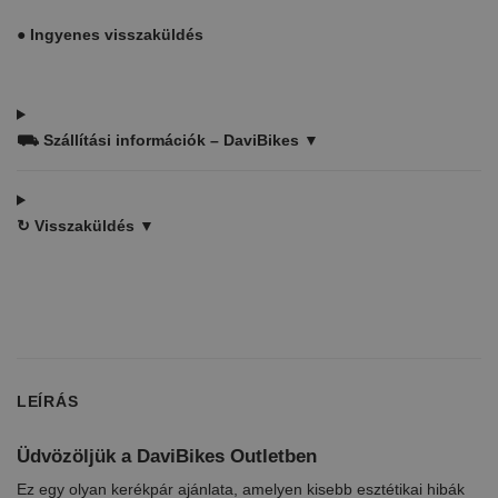
●
Ingyenes visszaküldés
⛟
Szállítási információk – DaviBikes ▼
↻
Visszaküldés ▼
LEÍRÁS
Üdvözöljük a DaviBikes Outletben
Ez egy olyan kerékpár ajánlata, amelyen kisebb esztétikai hibák