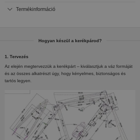
Termékinformáció
Hogyan készül a kerékpárod?
1. Tervezés
2.
Az elején megtervezzük a kerékpárt – kiválasztjuk a váz formáját
Eb
en
és az összes alkatrészt úgy, hogy kényelmes, biztonságos és
el
tartós legyen.
ki