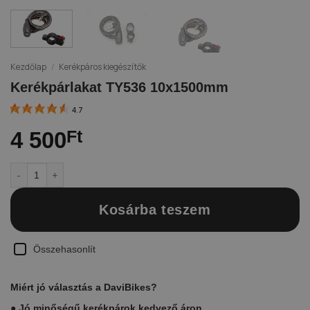
Kezdőlap
/
Kerékpáros kiegészítők
Kerékpárlakat TY536 10x1500mm
4.7
4 500
Ft
Kerékpárlakat TY536 10x1500mm mennyiség
Kosárba teszem
Összehasonlít
Miért jó választás a DaviBikes?
●
Jó minőségű kerékpárok kedvező áron