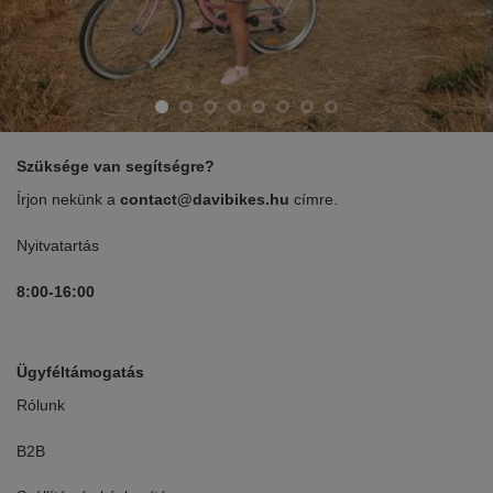
Szüksége van segítségre?
Írjon nekünk a
contact@davibikes.hu
címre.
Nyitvatartás
8:00-16:00
Ügyféltámogatás
Rólunk
B2B