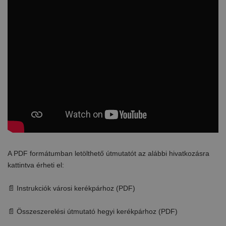
A PDF formátumban letölthető útmutatót az alábbi hivatkozásra
kattintva érheti el:
📄 Instrukciók városi kerékpárhoz (PDF)
📄 Összeszerelési útmutató hegyi kerékpárhoz (PDF)