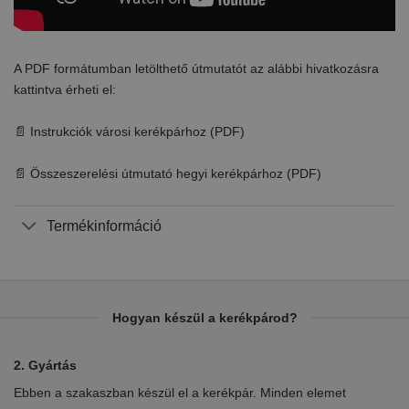
A PDF formátumban letölthető útmutatót az alábbi hivatkozásra
kattintva érheti el:
📄 Instrukciók városi kerékpárhoz (PDF)
📄 Összeszerelési útmutató hegyi kerékpárhoz (PDF)
Termékinformáció
Hogyan készül a kerékpárod?
2. Gyártás
3.
t
Ebben a szakaszban készül el a kerékpár. Minden elemet
A 