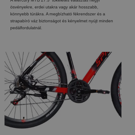
A Mercury MTB 27.5″ tökéletes választás hegyi
ösvényekre, erdei utakra vagy akár hosszabb,
könnyebb túrákra. A megbízható fékrendszer és a
strapabíró váz biztonságot és kényelmet nyújt minden
pedálfordulatnál.