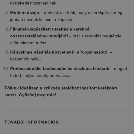
közlekedést szavatolnak.
Modern dizájn
– a Vevők azt írják, hogy a kerékpárok még
jobban néznek ki, mint a képeken.
Filmmel kiegészített utasítás a kerékpár
összeszerelésének módjáról
– már a rendelés megtétele
előtt mindent tudsz.
Kényelmes vásárlás közvetlenül a forgalmazótól
–
közvetítők nélkül.
Professzionális tanácsadás és részletes leírások
– magad
tudod, milyen kerékpárt válassz.
Tőlünk ideálisan a szükségleteidhez igazított kerékpárt
kapsz. Győződj meg róla!
TOVÁBBI INFORMÁCIÓK