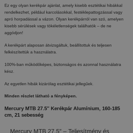
Ez egy olyan kerékpár ajánlat, amely kisebb esztétikai hibákkal
rendelkezhet, például karcolásokkal, festéklepattogzással vagy
apró horpadással a vázon. Olyan kerékpárról van szó, amelyen
kisebb sérülések vagy tökéletlenségek találhatók – de ne
aggódjon!
A kerékpárt alaposan átvizsgáltuk, beállítottuk és teljesen
felkészítettük a használatra.
100%-ban működőképes, biztonságos és azonnal használatra
kész.
Az egyetlen hibák kizárólag esztétikai jellegűek.
Minden részlet látható a fényképen.
Mercury MTB 27.5″ Kerékpár Alumínium, 160-185
cm, 21 sebesség
Mercury MTB 27.5″ – Teljesítmény és