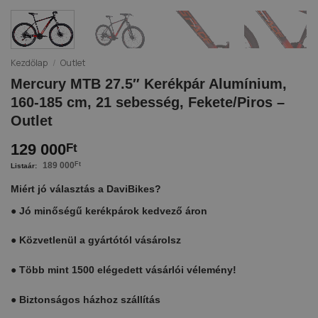
Kezdőlap
/
Outlet
Mercury MTB 27.5″ Kerékpár Alumínium,
160-185 cm, 21 sebesség, Fekete/Piros –
Outlet
129 000
Ft
189 000
Ft
Miért jó választás a DaviBikes?
●
Jó minőségű kerékpárok kedvező áron
●
Közvetlenül a gyártótól vásárolsz
●
Több mint 1500 elégedett vásárlói vélemény!
●
Biztonságos házhoz szállítás