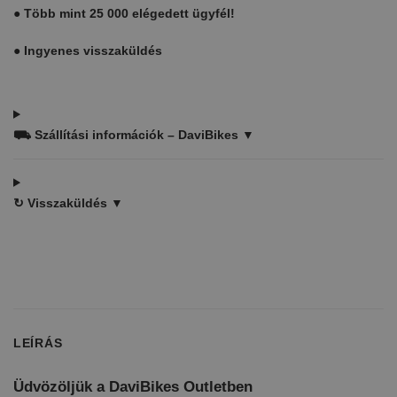
●
Több mint 25 000 elégedett ügyfél!
●
Ingyenes visszaküldés
⛟
Szállítási információk – DaviBikes ▼
↻
Visszaküldés ▼
LEÍRÁS
Üdvözöljük a DaviBikes Outletben