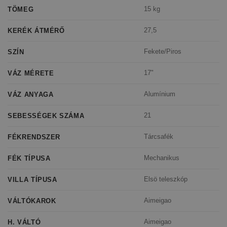
15 kg
TÖMEG
27,5
KERÉK ÁTMÉRŐ
Fekete/Piros
SZÍN
17"
VÁZ MÉRETE
Alumínium
VÁZ ANYAGA
21
SEBESSÉGEK SZÁMA
Tárcsafék
FÉKRENDSZER
Mechanikus
FÉK TÍPUSA
Elsö teleszkóp
VILLA TÍPUSA
Aimeigao
VÁLTÓKAROK
Aimeigao
H. VÁLTÓ