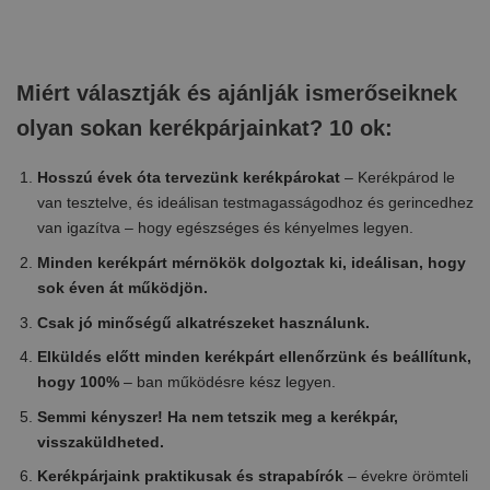
Miért választják és ajánlják ismerőseiknek
olyan sokan kerékpárjainkat? 10 ok:
Hosszú évek óta tervezünk kerékpárokat
– Kerékpárod le
van tesztelve, és ideálisan testmagasságodhoz és gerincedhez
van igazítva – hogy egészséges és kényelmes legyen.
Minden kerékpárt mérnökök dolgoztak ki, ideálisan, hogy
sok éven át működjön.
Csak jó minőségű alkatrészeket használunk.
Elküldés előtt minden kerékpárt ellenőrzünk és beállítunk,
hogy 100%
– ban működésre kész legyen.
Semmi kényszer! Ha nem tetszik meg a kerékpár,
visszaküldheted.
Kerékpárjaink praktikusak és strapabírók
– évekre örömteli