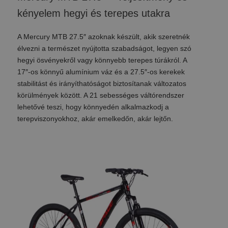
kényelem hegyi és terepes utakra
A Mercury MTB 27.5″ azoknak készült, akik szeretnék
élvezni a természet nyújtotta szabadságot, legyen szó
hegyi ösvényekről vagy könnyebb terepes túrákról. A
17″-os könnyű alumínium váz és a 27.5″-os kerekek
stabilitást és irányíthatóságot biztosítanak változatos
körülmények között. A 21 sebességes váltórendszer
lehetővé teszi, hogy könnyedén alkalmazkodj a
terepviszonyokhoz, akár emelkedőn, akár lejtőn.