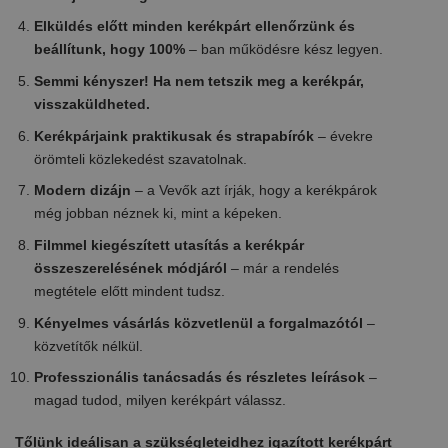
Elküldés előtt minden kerékpárt ellenőrzünk és
beállítunk, hogy 100%
– ban működésre kész legyen.
Semmi kényszer! Ha nem tetszik meg a kerékpár,
visszaküldheted.
Kerékpárjaink praktikusak és strapabírók
– évekre
örömteli közlekedést szavatolnak.
Modern dizájn
– a Vevők azt írják, hogy a kerékpárok
még jobban néznek ki, mint a képeken.
Filmmel kiegészített utasítás a kerékpár
összeszerelésének módjáról
– már a rendelés
megtétele előtt mindent tudsz.
Kényelmes vásárlás közvetlenül a forgalmazótól
–
közvetítők nélkül.
Professzionális tanácsadás és részletes leírások
–
magad tudod, milyen kerékpárt válassz.
Tőlünk ideálisan a szükségleteidhez igazított kerékpárt