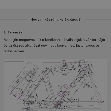
Hogyan készül a kerékpárod?
1. Tervezés
2.
Az elején megtervezzük a kerékpárt – kiválasztjuk a váz formáját
Eb
en
és az összes alkatrészt úgy, hogy kényelmes, biztonságos és
el
tartós legyen.
ki