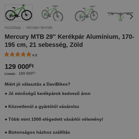
Kezdőlap
/
Minden termék
Mercury MTB 29″ Kerékpár Alumínium, 170-
195 cm, 21 sebesség, Zöld
4.8
129 000
Ft
189 000
Ft
Miért jó választás a DaviBikes?
●
Jó minőségű kerékpárok kedvező áron
●
Közvetlenül a gyártótól vásárolsz
●
Több mint 1500 elégedett vásárlói vélemény!
●
Biztonságos házhoz szállítás