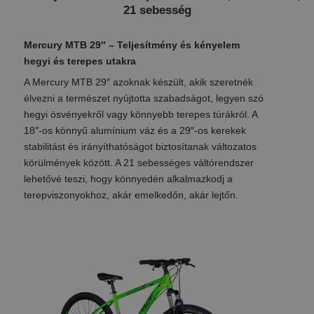
21 sebesség
Mercury MTB 29″ – Teljesítmény és kényelem
hegyi és terepes utakra
A Mercury MTB 29″ azoknak készült, akik szeretnék
élvezni a természet nyújtotta szabadságot, legyen szó
hegyi ösvényekről vagy könnyebb terepes túrákról. A
18″-os könnyű alumínium váz és a 29″-os kerekek
stabilitást és irányíthatóságot biztosítanak változatos
körülmények között. A 21 sebességes váltórendszer
lehetővé teszi, hogy könnyedén alkalmazkodj a
terepviszonyokhoz, akár emelkedőn, akár lejtőn.