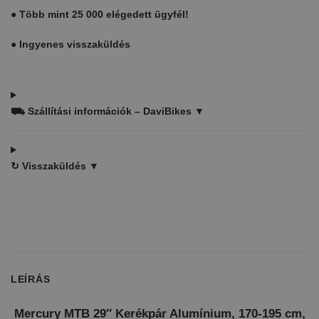
●
Több mint 25 000 elégedett ügyfél!
●
Ingyenes visszaküldés
⛟
Szállítási információk – DaviBikes ▼
↻
Visszaküldés ▼
LEÍRÁS
Mercury MTB 29″ Kerékpár Alumínium, 170-195 cm,