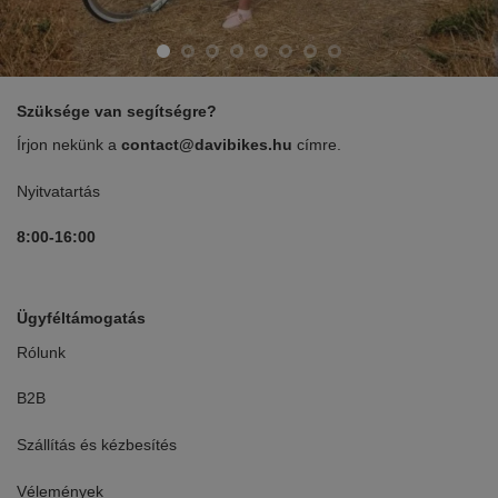
Szüksége van segítségre?
Írjon nekünk a
contact@davibikes.hu
címre.
Nyitvatartás
8:00-16:00
Ügyféltámogatás
Rólunk
B2B
Szállítás és kézbesítés
Vélemények