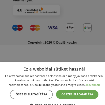
Vélemények:
4.8
-ra alapozva
3407
vélemények
minden időkből
Copyright 2026 © DaviBikes.hu
Ez a weboldal sütiket használ
Ez a weboldal sütiket használ a felhasználói élmény javítása érdekében.
A weboldalunk használatával Ön hozzájárul az összes süti
használatához, a Cookie szabályzatunknak megfelelően.
Bővebben
ÖSSZES ELUTASÍTÁSA
ÖSSZES ELFOGADÁSA