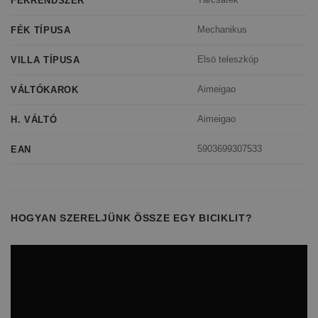
FÉKRENDSZER
Mechanikus
FÉK TÍPUSA
Elsö teleszkóp
VILLA TÍPUSA
Aimeigao
VÁLTÓKAROK
Aimeigao
H. VÁLTÓ
5903699307533
EAN
HOGYAN SZERELJÜNK ÖSSZE EGY BICIKLIT?