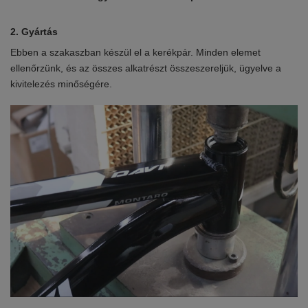
2. Gyártás
3.
t
Ebben a szakaszban készül el a kerékpár. Minden elemet
A 
ellenőrzünk, és az összes alkatrészt összeszereljük, ügyelve a
és
kivitelezés minőségére.
ál