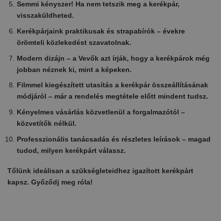
Semmi kényszer! Ha nem tetszik meg a kerékpár,
visszaküldheted.
Kerékpárjaink praktikusak és strapabírók – évekre
örömteli közlekedést szavatolnak.
Modern dizájn – a Vevők azt írják, hogy a kerékpárok még
jobban néznek ki, mint a képeken.
Filmmel kiegészített utasítás a kerékpár összeállításának
módjáról – már a rendelés megtétele előtt mindent tudsz.
Kényelmes vásárlás közvetlenül a forgalmazótól –
közvetítők nélkül.
Professzionális tanácsadás és részletes leírások – magad
tudod, milyen kerékpárt válassz.
Tőlünk ideálisan a szükségleteidhez igazított kerékpárt
kapsz. Győződj meg róla!