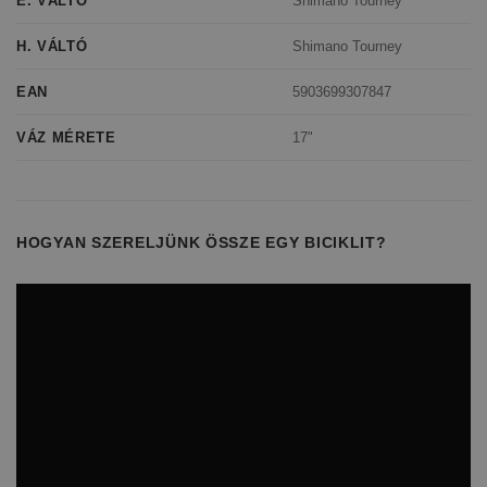
Shimano Tourney
E. VÁLTÓ
Shimano Tourney
H. VÁLTÓ
5903699307847
EAN
17"
VÁZ MÉRETE
HOGYAN SZERELJÜNK ÖSSZE EGY BICIKLIT?