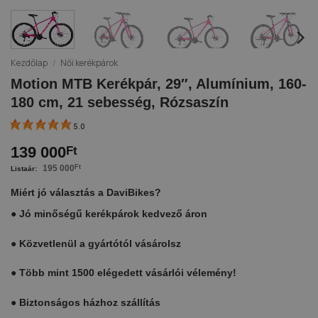
Kezdőlap
/
Női kerékpárok
Motion MTB Kerékpár, 29″, Alumínium, 160-
180 cm, 21 sebesség, Rózsaszín
5.0
139 000
Ft
195 000
Ft
Miért jó választás a DaviBikes?
●
Jó minőségű kerékpárok kedvező áron
●
Közvetlenül a gyártótól vásárolsz
●
Több mint 1500 elégedett vásárlói vélemény!
●
Biztonságos házhoz szállítás