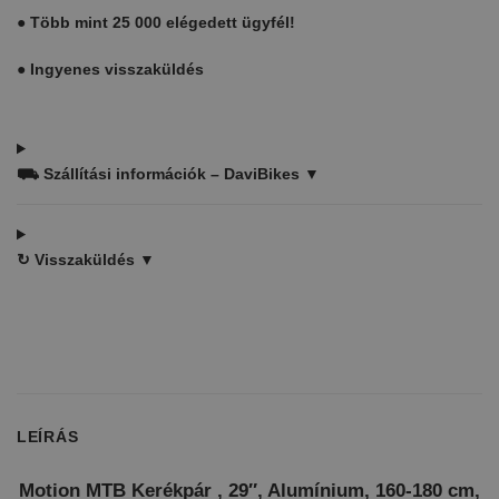
●
Több mint 25 000 elégedett ügyfél!
●
Ingyenes visszaküldés
⛟
Szállítási információk – DaviBikes ▼
↻
Visszaküldés ▼
LEÍRÁS
Motion MTB Kerékpár , 29″, Alumínium, 160-180 cm,