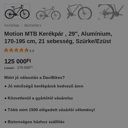
Kezdőlap
/
Bestsellers
Motion MTB Kerékpár , 29″, Alumínium,
170-195 cm, 21 sebesség, Szürke/Ezüst
5.0
125 000
Ft
175 000
Ft
Miért jó választás a DaviBikes?
●
Jó minőségű kerékpárok kedvező áron
●
Közvetlenül a gyártótól vásárolsz
●
Több mint 1500 elégedett vásárlói vélemény!
●
Biztonságos házhoz szállítás