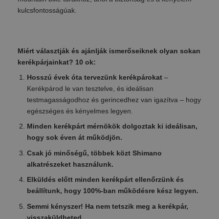
kulcsfontosságúak.
Miért választják és ajánlják ismerőseiknek olyan sokan
kerékpárjainkat? 10 ok:
Hosszú évek óta tervezünk kerékpárokat
–
Kerékpárod le van tesztelve, és ideálisan
testmagasságodhoz és gerincedhez van igazítva – hogy
egészséges és kényelmes legyen.
Minden kerékpárt mérnökök dolgoztak ki ideálisan,
hogy sok éven át működjön.
Csak jó minőségű, többek közt Shimano
alkatrészeket használunk.
Elküldés előtt minden kerékpárt ellenőrzünk és
beállítunk, hogy 100%-ban működésre kész legyen.
Semmi kényszer! Ha nem tetszik meg a kerékpár,
visszaküldheted.