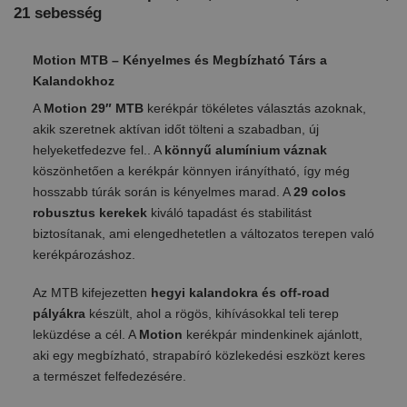
21 sebesség
Motion MTB – Kényelmes és Megbízható Társ a
Kalandokhoz
A
Motion 29″ MTB
kerékpár tökéletes választás azoknak,
akik szeretnek aktívan időt tölteni a szabadban, új
helyeketfedezve fel.. A
könnyű alumínium váznak
köszönhetően a kerékpár könnyen irányítható, így még
hosszabb túrák során is kényelmes marad. A
29 colos
robusztus kerekek
kiváló tapadást és stabilitást
biztosítanak, ami elengedhetetlen a változatos terepen való
kerékpározáshoz.
Az MTB kifejezetten
hegyi kalandokra és off-road
pályákra
készült, ahol a rögös, kihívásokkal teli terep
leküzdése a cél. A
Motion
kerékpár mindenkinek ajánlott,
aki egy megbízható, strapabíró közlekedési eszközt keres
a természet felfedezésére.