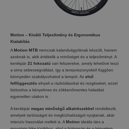
Motion – Kiváló Teljesítmény és Ergonomikus
Kialakítás
A
Motion MTB
nemcsak kalandvágyóknak készült, hanem
azoknak is, akik értékelik a minőséget és a teljesítményt. A
kerékpár
21 fokozatú
van felszerelve, amely lehetővé teszi
a sima sebességváltást, így a terepviszonyoktól függően
könnyedén szabályozhatod a tempót. Az
első
felfüggesztés
elnyeli a rázkódásokat és rezgéseket, ezzel
biztosítva a kényelmes és zökkenőmentes haladást
egyenetlen utakon is.
A kerékpár
magas minőségű alkatrészekkel
rendelkezik,
amelyek tartósságot és megbízhatóságot nyújtanak, akár
intenzív használat mellett is. A
Motion
ideális társ a
mountain bike túrákhoz, ahol a biztonság és a kényelem