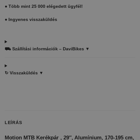
●
Több mint 25 000 elégedett ügyfél!
●
Ingyenes visszaküldés
⛟
Szállítási információk – DaviBikes ▼
↻
Visszaküldés ▼
LEÍRÁS
Motion MTB Kerékpár , 29″, Alumínium, 170-195 cm,