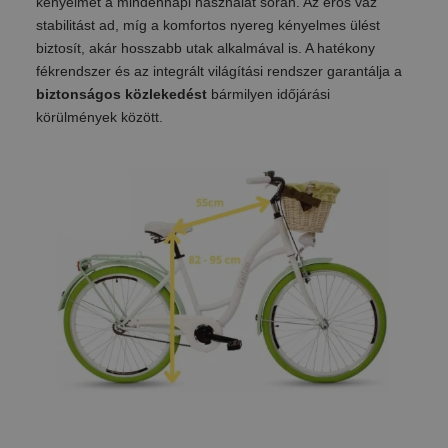
kényelmet a mindennapi használat során. Az erős váz
stabilitást ad, míg a komfortos nyereg kényelmes ülést
biztosít, akár hosszabb utak alkalmával is. A hatékony
fékrendszer és az integrált világítási rendszer garantálja a
biztonságos közlekedést
bármilyen időjárási
körülmények között.