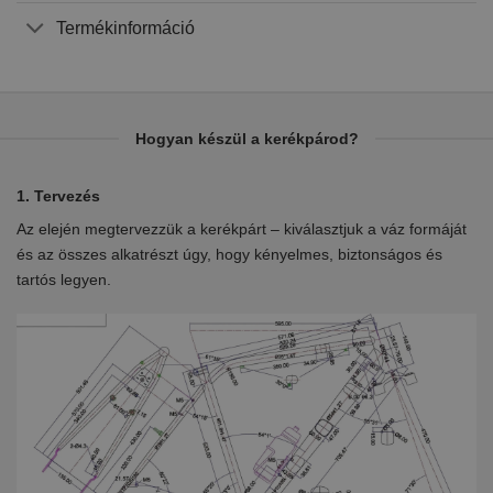
Termékinformáció
Hogyan készül a kerékpárod?
1. Tervezés
2.
Az elején megtervezzük a kerékpárt – kiválasztjuk a váz formáját
Eb
en
és az összes alkatrészt úgy, hogy kényelmes, biztonságos és
el
tartós legyen.
ki