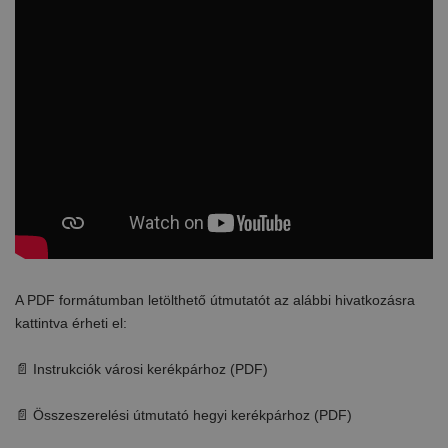
A PDF formátumban letölthető útmutatót az alábbi hivatkozásra
kattintva érheti el:
📄 Instrukciók városi kerékpárhoz (PDF)
📄 Összeszerelési útmutató hegyi kerékpárhoz (PDF)