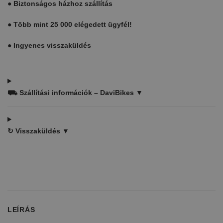
●
Biztonságos házhoz szállítás
●
Több mint 25 000 elégedett ügyfél!
●
Ingyenes visszaküldés
⛟
Szállítási információk – DaviBikes ▼
↻
Visszaküldés ▼
LEÍRÁS