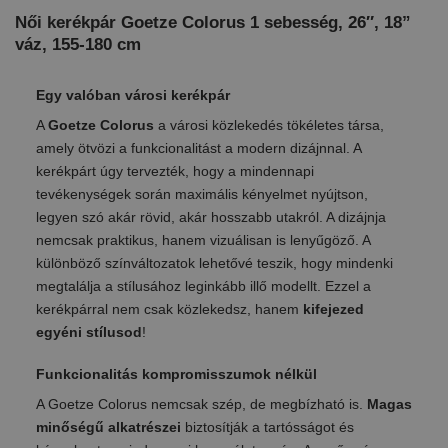
Női kerékpár Goetze Colorus 1 sebesség, 26″, 18”
váz, 155-180 cm
Egy valóban városi kerékpár
A
Goetze Colorus
a városi közlekedés tökéletes társa,
amely ötvözi a funkcionalitást a modern dizájnnal. A
kerékpárt úgy tervezték, hogy a mindennapi
tevékenységek során maximális kényelmet nyújtson,
legyen szó akár rövid, akár hosszabb utakról. A dizájnja
nemcsak praktikus, hanem vizuálisan is lenyűgöző. A
különböző színváltozatok lehetővé teszik, hogy mindenki
megtalálja a stílusához leginkább illő modellt. Ezzel a
kerékpárral nem csak közlekedsz, hanem
kifejezed
egyéni stílusod
!
Funkcionalitás kompromisszumok nélkül
A Goetze Colorus nemcsak szép, de megbízható is.
Magas
minőségű alkatrészei
biztosítják a tartósságot és