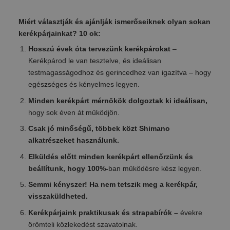
Miért választják és ajánlják ismerőseiknek olyan sokan
kerékpárjainkat? 10 ok:
Hosszú évek óta tervezünk kerékpárokat
–
Kerékpárod le van tesztelve, és ideálisan
testmagasságodhoz és gerincedhez van igazítva – hogy
egészséges és kényelmes legyen.
Minden kerékpárt mérnökök dolgoztak ki ideálisan,
hogy sok éven át működjön.
Csak jó minőségű, többek közt Shimano
alkatrészeket használunk.
Elküldés előtt minden kerékpárt ellenőrzünk és
beállítunk, hogy 100%-
ban működésre kész legyen.
Semmi kényszer! Ha nem tetszik meg a kerékpár,
visszaküldheted.
Kerékpárjaink praktikusak és strapabírók –
évekre
örömteli közlekedést szavatolnak.