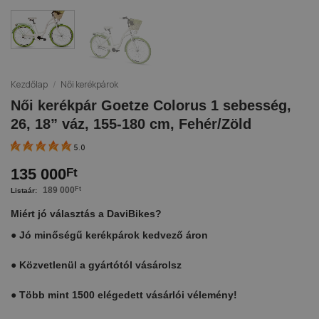
Kezdőlap
/
Női kerékpárok
Női kerékpár Goetze Colorus 1 sebesség,
26, 18” váz, 155-180 cm, Fehér/Zöld
5.0
135 000
Ft
189 000
Ft
Miért jó választás a DaviBikes?
●
Jó minőségű kerékpárok kedvező áron
●
Közvetlenül a gyártótól vásárolsz
●
Több mint 1500 elégedett vásárlói vélemény!