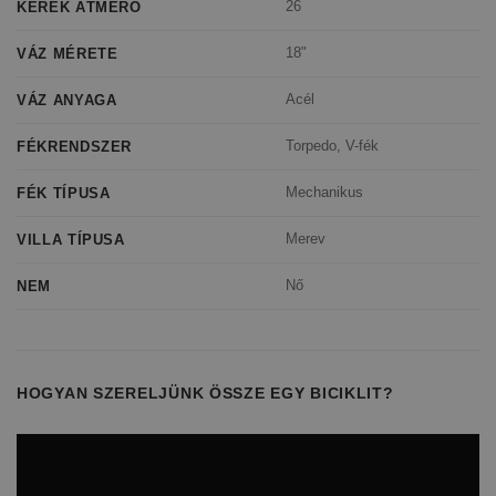
26
KERÉK ÁTMÉRŐ
18"
VÁZ MÉRETE
Acél
VÁZ ANYAGA
Torpedo, V-fék
FÉKRENDSZER
Mechanikus
FÉK TÍPUSA
Merev
VILLA TÍPUSA
Nő
NEM
HOGYAN SZERELJÜNK ÖSSZE EGY BICIKLIT?