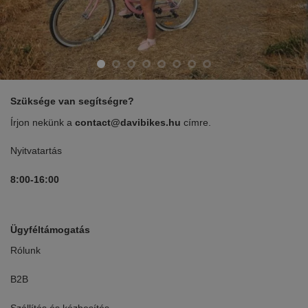
Szüksége van segítségre?
Írjon nekünk a
contact@davibikes.hu
címre.
Nyitvatartás
8:00-16:00
Ügyféltámogatás
Rólunk
B2B
Szállítás és kézbesítés