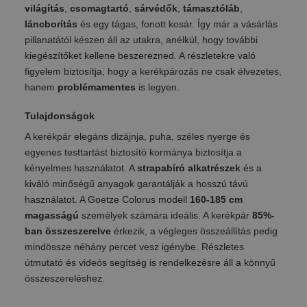
világítás
,
csomagtartó
,
sárvédők
,
támasztóláb
,
láncborítás
és egy tágas, fonott kosár. Így már a vásárlás
pillanatától készen áll az utakra, anélkül, hogy további
kiegészítőket kellene beszerezned. A részletekre való
figyelem biztosítja, hogy a kerékpározás ne csak élvezetes,
hanem
problémamentes
is legyen.
Tulajdonságok
A kerékpár elegáns dizájnja, puha, széles nyerge és
egyenes testtartást biztosító kormánya biztosítja a
kényelmes használatot. A
strapabíró alkatrészek
és a
kiváló minőségű anyagok garantálják a hosszú távú
használatot. A Goetze Colorus modell
160-185 cm
magasságú
személyek számára ideális. A kerékpár
85%-
ban összeszerelve
érkezik, a végleges összeállítás pedig
mindössze néhány percet vesz igénybe. Részletes
útmutató és videós segítség is rendelkezésre áll a könnyű
összeszereléshez.