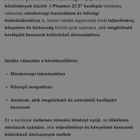
körülmények között
. A
Phaeton 27.5″ kerékpár
tökéletes
választás
mindennapi használatra és hétvégi
kirándulásokhoz
is, hiszen ideális egyensúlyt kínál
teljesítmény,
kényelem és biztonság
között azok számára, akik
megbízható
kerékpárt keresnek különböző útvonalakhoz
.
Ideális választás a következőkhöz:
Mindennapi tekerésekhez
Könnyű terepekhez
Azoknak, akik megbízható és sokoldalú kerékpárt
keresnek
Ez a kerékpár
kellemes tekerési élményt nyújt
, és
tökéletes
mindazok számára
, akik
teljesítményt és kényelmet keresnek
különböző útviszonyok mellett
.