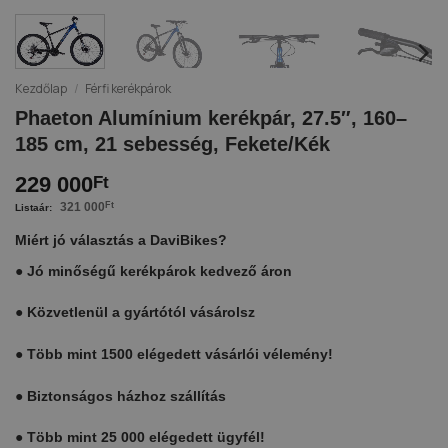
Kezdőlap
/
Férfi kerékpárok
Phaeton Alumínium kerékpár, 27.5″, 160–
185 cm, 21 sebesség, Fekete/Kék
229 000
Ft
321 000
Ft
Miért jó választás a DaviBikes?
●
Jó minőségű kerékpárok kedvező áron
●
Közvetlenül a gyártótól vásárolsz
●
Több mint 1500 elégedett vásárlói vélemény!
●
Biztonságos házhoz szállítás
●
Több mint 25 000 elégedett ügyfél!