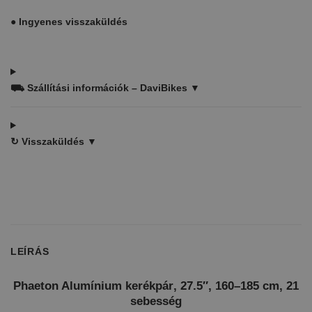
●
Ingyenes visszaküldés
⛟
Szállítási információk – DaviBikes ▼
↻
Visszaküldés ▼
LEÍRÁS
Phaeton Alumínium kerékpár
,
27.5″
,
160–185 cm
,
21
sebesség