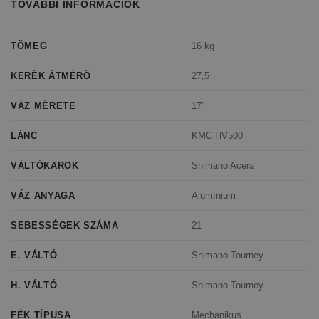
TOVÁBBI INFORMÁCIÓK
16 kg
TÖMEG
27,5
KERÉK ÁTMÉRŐ
17"
VÁZ MÉRETE
KMC HV500
LÁNC
Shimano Acera
VÁLTÓKAROK
Alumínium
VÁZ ANYAGA
21
SEBESSÉGEK SZÁMA
Shimano Tourney
E. VÁLTÓ
Shimano Tourney
H. VÁLTÓ
Mechanikus
FÉK TÍPUSA