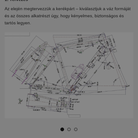
Az elején megtervezzük a kerékpárt – kiválasztjuk a váz formáját
Eb
en
és az összes alkatrészt úgy, hogy kényelmes, biztonságos és
el
tartós legyen.
ki