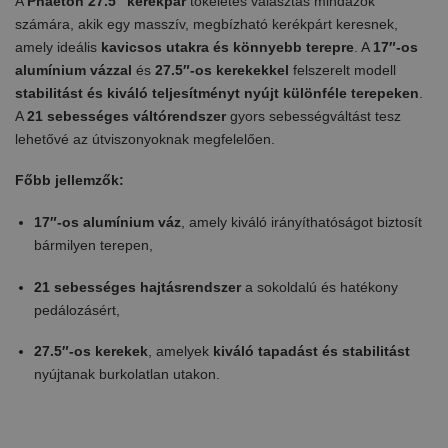
A
Phaeton 27.5″ kerékpár
tökéletes választás mindazok
számára, akik egy masszív, megbízható kerékpárt keresnek,
amely ideális
kavicsos utakra és könnyebb terepre
. A
17″-os
alumínium vázzal
és
27.5″-os kerekekkel
felszerelt modell
stabilitást és kiváló teljesítményt nyújt különféle terepeken
.
A
21 sebességes váltórendszer
gyors sebességváltást tesz
lehetővé az útviszonyoknak megfelelően.
Főbb jellemzők:
17″-os alumínium váz
, amely kiváló irányíthatóságot biztosít
bármilyen terepen,
21 sebességes hajtásrendszer
a sokoldalú és hatékony
pedálozásért,
27.5″-os kerekek
, amelyek
kiváló tapadást és stabilitást
nyújtanak burkolatlan utakon.