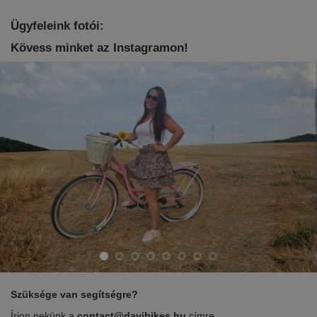
Ügyfeleink fotói:
Kövess minket az Instagramon!
Szüksége van segítségre?
Írjon nekünk a
contact@davibikes.hu
címre.