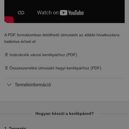
A PDF formátumban letölthető útmutatót az alábbi hivatkozásra
kattintva érheti el:
📄 Instrukciók városi kerékpárhoz (PDF)
📄 Összeszerelési útmutató hegyi kerékpárhoz (PDF)
Termékinformáció
Hogyan készül a kerékpárod?
1. Tervezés
2.