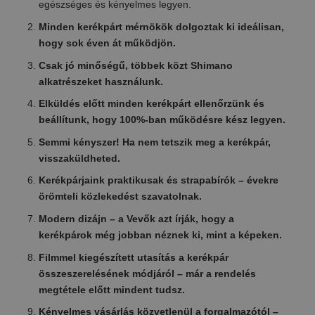
egészséges és kényelmes legyen.
Minden kerékpárt mérnökök dolgoztak ki ideálisan,
hogy sok éven át működjön.
Csak jó minőségű, többek közt Shimano
alkatrészeket használunk.
Elküldés előtt minden kerékpárt ellenőrzünk és
beállítunk, hogy 100%-ban működésre kész legyen.
Semmi kényszer! Ha nem tetszik meg a kerékpár,
visszaküldheted.
Kerékpárjaink praktikusak és strapabírók – évekre
örömteli közlekedést szavatolnak.
Modern dizájn – a Vevők azt írják, hogy a
kerékpárok még jobban néznek ki, mint a képeken.
Filmmel kiegészített utasítás a kerékpár
összeszerelésének módjáról – már a rendelés
megtétele előtt mindent tudsz.
Kényelmes vásárlás közvetlenül a forgalmazótól –