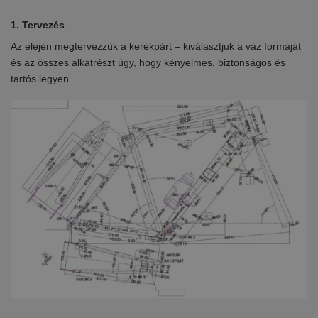
1. Tervezés
2.
Az elején megtervezzük a kerékpárt – kiválasztjuk a váz formáját
Eb
en
és az összes alkatrészt úgy, hogy kényelmes, biztonságos és
el
tartós legyen.
ki