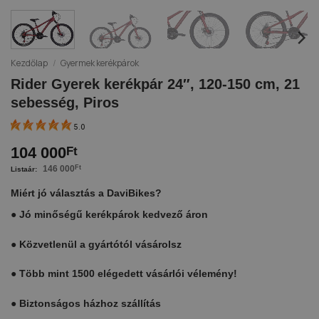
Kezdőlap
/
Gyermek kerékpárok
Rider Gyerek kerékpár 24″, 120-150 cm, 21
sebesség, Piros
5.0
104 000
Ft
146 000
Ft
Miért jó választás a DaviBikes?
●
Jó minőségű kerékpárok kedvező áron
●
Közvetlenül a gyártótól vásárolsz
●
Több mint 1500 elégedett vásárlói vélemény!
●
Biztonságos házhoz szállítás