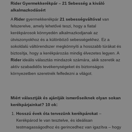
Rider Gyermekkerékpár – 21 Sebesség a kiváló
alkalmazkodásért
A
Rider
gyermekkerékpár
21 sebességváltóval
van
felszerelve, amely lehetővé teszi, hogy a fiatal
kerékpárosok könnyedén alkalmazkodjanak az
útviszonyokhoz és a különböző sebességekhez. Ez a
sokoldalú váltórendszer megkönnyíti a hosszabb túrákat és
biztosítja, hogy a kerékpározás mindig élvezetes legyen. A
Rider
ideális választás mindazok számára, akik szeretik az
aktív szabadidős tevékenységeket és biztonságos
környezetben szeretnék felfedezni a világot.
Miért választják és ajánlják ismerőseiknek olyan sokan
kerékpárjainkat? 10 ok:
Hosszú évek óta tervezünk kerékpárokat
–
Kerékpárod le van tesztelve, és ideálisan
testmagasságodhoz és gerincedhez van igazítva – hogy