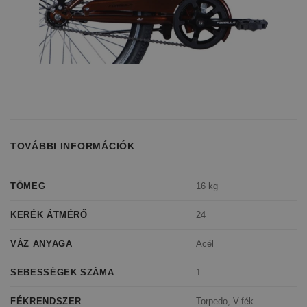
TOVÁBBI INFORMÁCIÓK
16 kg
TÖMEG
24
KERÉK ÁTMÉRŐ
Acél
VÁZ ANYAGA
1
SEBESSÉGEK SZÁMA
Torpedo, V-fék
FÉKRENDSZER