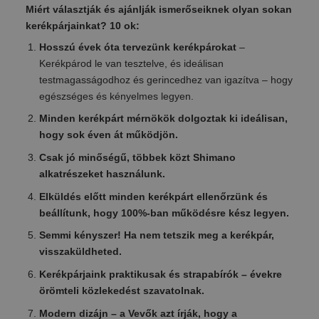
Miért választják és ajánlják ismerőseiknek olyan sokan
kerékpárjainkat? 10 ok:
Hosszú évek óta tervezünk kerékpárokat
–
Kerékpárod le van tesztelve, és ideálisan
testmagasságodhoz és gerincedhez van igazítva – hogy
egészséges és kényelmes legyen.
Minden kerékpárt mérnökök dolgoztak ki ideálisan,
hogy sok éven át működjön.
Csak jó minőségű, többek közt Shimano
alkatrészeket használunk.
Elküldés előtt minden kerékpárt ellenőrzünk és
beállítunk, hogy 100%-ban működésre kész legyen.
Semmi kényszer! Ha nem tetszik meg a kerékpár,
visszaküldheted.
Kerékpárjaink praktikusak és strapabírók – évekre
örömteli közlekedést szavatolnak.
Modern dizájn – a Vevők azt írják, hogy a