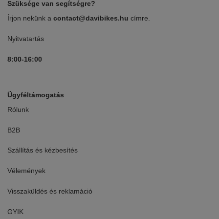
Szüksége van segítségre?
Írjon nekünk a
contact@davibikes.hu
címre.
Nyitvatartás
8:00-16:00
Ügyféltámogatás
Rólunk
B2B
Szállítás és kézbesítés
Vélemények
Visszaküldés és reklamáció
GYIK