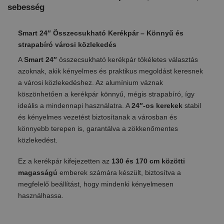
sebesség
Smart 24″ Összecsukható Kerékpár – Könnyű és
strapabíró városi közlekedés
A
Smart 24″
összecsukható kerékpár tökéletes választás
azoknak, akik kényelmes és praktikus megoldást keresnek
a városi közlekedéshez. Az alumínium váznak
köszönhetően a kerékpár könnyű, mégis strapabíró, így
ideális a mindennapi használatra. A
24″-os kerekek
stabil
és kényelmes vezetést biztosítanak a városban és
könnyebb terepen is, garantálva a zökkenőmentes
közlekedést.
Ez a kerékpár kifejezetten az
130 és 170 cm közötti
magasságú
emberek számára készült, biztosítva a
megfelelő beállítást, hogy mindenki kényelmesen
használhassa.