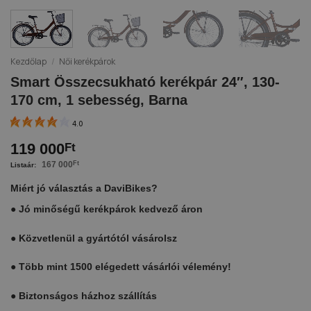
Kezdőlap
/
Női kerékpárok
Smart Összecsukható kerékpár 24″, 130-
170 cm, 1 sebesség, Barna
4.0
119 000
Ft
167 000
Ft
Miért jó választás a DaviBikes?
●
Jó minőségű kerékpárok kedvező áron
●
Közvetlenül a gyártótól vásárolsz
●
Több mint 1500 elégedett vásárlói vélemény!
●
Biztonságos házhoz szállítás