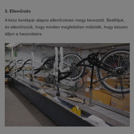
3. Ellenőrzés
1.
A kész kerékpár alapos ellenőrzésen megy keresztül. Beállítjuk,
Az
és ellenőrizzük, hogy minden megfelelően működik, hogy készen
és
álljon a használatra.
ta