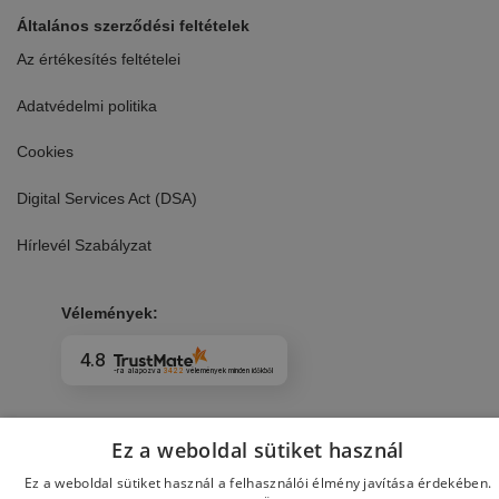
Általános szerződési feltételek
Az értékesítés feltételei
Adatvédelmi politika
Cookies
Digital Services Act (DSA)
Hírlevél Szabályzat
Vélemények:
4.8
-ra alapozva
3422
vélemények
minden időkből
Ez a weboldal sütiket használ
Ez a weboldal sütiket használ a felhasználói élmény javítása érdekében.