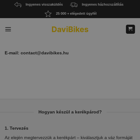
Skip
Ingyenes visszaküldés
Ingyenes házhozszállítás
to
25 000 + elégedett ügyfél
content
E-mail:
contact@davibikes.hu
Hogyan készül a kerékpárod?
1. Tervezés
2.
Az elején megtervezzük a kerékpárt – kiválasztjuk a váz formáját
Eb