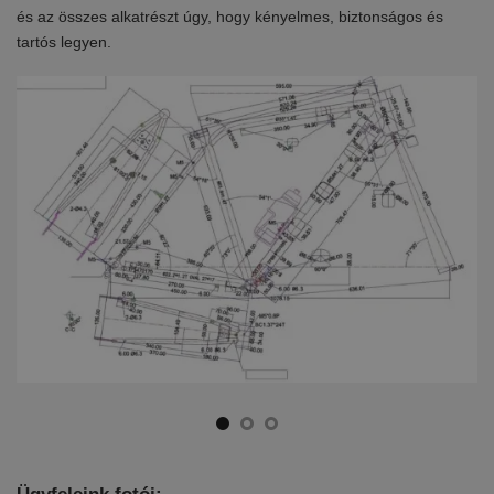
en
és az összes alkatrészt úgy, hogy kényelmes, biztonságos és
el
tartós legyen.
ki