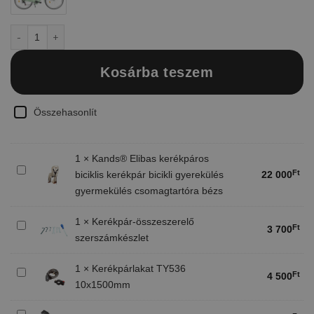
Davi Emma Női kerékpár 28", 160-185 cm, 7 sebesség, Kávébarna/Fe
Kosárba teszem
Összehasonlít
1
×
Kands® Elibas kerékpáros
Kands®
Ft
biciklis kerékpár bicikli gyerekülés
22 000
Elibas
gyermekülés csomagtartóra bézs
kerékpáros
biciklis
1
×
Kerékpár-összeszerelő
Kerékpár-
kerékpár
Ft
3 700
szerszámkészlet
összeszerelő
bicikli
szerszámkészlet
gyerekülés
1
×
Kerékpárlakat TY536
gyermekülés
Kerékpárlakat
Ft
4 500
csomagtartóra
10x1500mm
TY536
bézs
10x1500mm