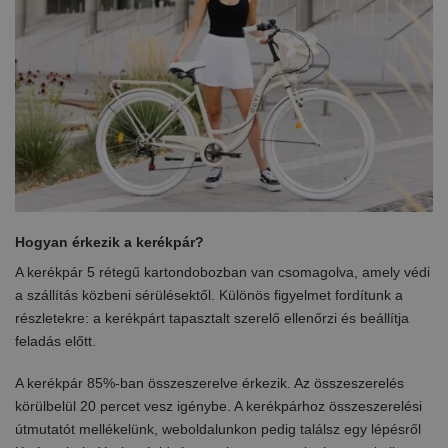
Hogyan érkezik a kerékpár?
A kerékpár 5 rétegű kartondobozban van csomagolva, amely védi
a szállítás közbeni sérülésektől. Különös figyelmet fordítunk a
részletekre: a kerékpárt tapasztalt szerelő ellenőrzi és beállítja
feladás előtt.
A kerékpár 85%-ban összeszerelve érkezik. Az összeszerelés
körülbelül 20 percet vesz igénybe. A kerékpárhoz összeszerelési
útmutatót mellékelünk, weboldalunkon pedig találsz egy lépésről