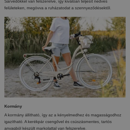
Sárvédőkkel van felszerelve, így kiválóan teljesít nedves
felületeken, megóvva a ruházatodat a szennyeződésektől.
Kormány
A kormány állítható, így az a kényelmedhez és magasságodhoz
igazítható. A kerékpár csengővel és csúszásmentes, tartós
anyagból készült markolattal van felszerelve.