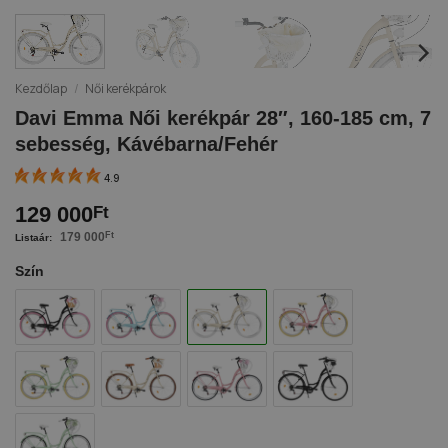
Kezdőlap
/
Női kerékpárok
Davi Emma Női kerékpár 28″, 160-185 cm, 7
sebesség, Kávébarna/Fehér
4.9
129 000
Ft
179 000
Ft
Szín