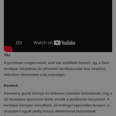
Váz
A gondosan megtervezett, acél váz stabilitást biztosít, így a Davi
kerékpár kényelmes és pihentető kerékpározást tesz lehetővé,
miközben élvezheted a táj szépségét.
Kerekek
A keskeny gumik könnyű és kellemes haladást biztosítanak, míg a
28 hüvelykes alumínium felnik növelik a pedálozási kényelmet. A
kerékpár könnyen irányítható, jól boldogul egyenetlen terepen, a
strapabíró agyak pedig hosszú élettartamot biztosítanak.