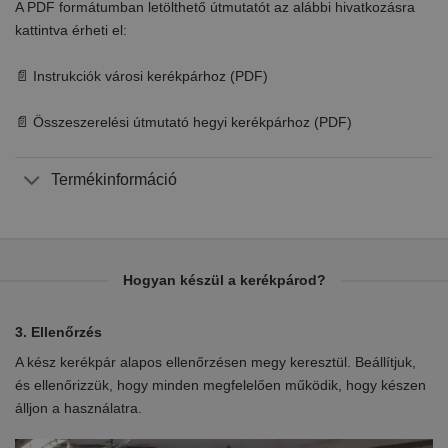
A PDF formátumban letölthető útmutatót az alábbi hivatkozásra
kattintva érheti el:
📄 Instrukciók városi kerékpárhoz (PDF)
📄 Összeszerelési útmutató hegyi kerékpárhoz (PDF)
Termékinformáció
Hogyan készül a kerékpárod?
1. Tervezés
2.
Az elején megtervezzük a kerékpárt – kiválasztjuk a váz formáját
Eb
en
és az összes alkatrészt úgy, hogy kényelmes, biztonságos és
el
tartós legyen.
ki