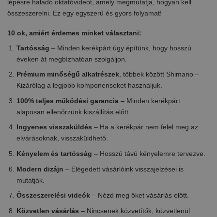
lépésre haladó oktatóvideót, amely megmutatja, hogyan kell
összeszerelni. Ez egy egyszerű és gyors folyamat!
10 ok, amiért érdemes minket választani:
Tartósság
– Minden kerékpárt úgy építünk, hogy hosszú
éveken át megbízhatóan szolgáljon.
Prémium minőségű alkatrészek
, többek között Shimano –
Kizárólag a legjobb komponenseket használjuk.
100% teljes működési garancia
– Minden kerékpárt
alaposan ellenőrzünk kiszállítás előtt.
Ingyenes visszaküldés
– Ha a kerékpár nem felel meg az
elvárásoknak, visszaküldhető.
Kényelem és tartósság
– Hosszú távú kényelemre tervezve.
Modern dizájn
– Elégedett vásárlóink visszajelzései is
mutatják.
Összeszerelési videók
– Nézd meg őket vásárlás előtt.
Közvetlen vásárlás
– Nincsenek közvetítők, közvetlenül