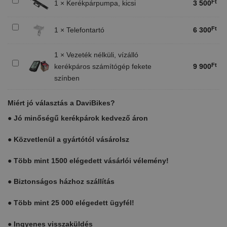
Kerékpárpumpa,
Ft
1
×
Kerékpárpumpa, kicsi
3 500
kicsi
Telefontartó
Ft
1
×
Telefontartó
6 300
1
×
Vezeték nélküli, vízálló
Vezeték
Ft
kerékpáros számítógép fekete
9 900
nélküli,
színben
vízálló
kerékpáros
Miért jó választás a DaviBikes?
számítógép
fekete
●
Jó minőségű kerékpárok kedvező áron
színben
●
Közvetlenül a gyártótól vásárolsz
●
Több mint 1500 elégedett vásárlói vélemény!
●
Biztonságos házhoz szállítás
●
Több mint 25 000 elégedett ügyfél!
●
Ingyenes visszaküldés