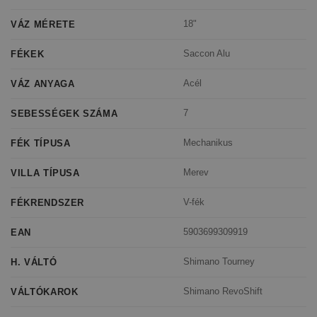
18"
VÁZ MÉRETE
Saccon Alu
FÉKEK
Acél
VÁZ ANYAGA
7
SEBESSÉGEK SZÁMA
Mechanikus
FÉK TÍPUSA
Merev
VILLA TÍPUSA
V-fék
FÉKRENDSZER
5903699309919
EAN
Shimano Tourney
H. VÁLTÓ
Shimano RevoShift
VÁLTÓKAROK