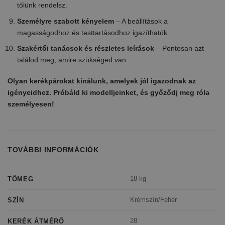
tőlünk rendelsz.
Személyre szabott kényelem
– A beállítások a
magasságodhoz és testtartásodhoz igazíthatók.
Szakértői tanácsok és részletes leírások
– Pontosan azt
találod meg, amire szükséged van.
Olyan kerékpárokat kínálunk, amelyek jól igazodnak az
igényeidhez. Próbáld ki modelljeinket, és győződj meg róla
személyesen!
TOVÁBBI INFORMÁCIÓK
18 kg
TÖMEG
Krémszín/Fehér
SZÍN
28
KERÉK ÁTMÉRŐ