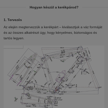
Hogyan készül a kerékpárod?
1. Tervezés
2.
Az elején megtervezzük a kerékpárt – kiválasztjuk a váz formáját
Eb
en
és az összes alkatrészt úgy, hogy kényelmes, biztonságos és
el
tartós legyen.
ki