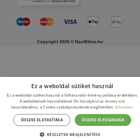
-ra alapozva
3417
vélemények
minden időkből
Copyright 2026 © DaviBikes.hu
Ez a weboldal sütiket használ
Ez a weboldal sütiket használ a felhasználói élmény javítása érdekében.
A weboldalunk használatával Ön hozzájárul az összes süti
használatához, a Cookie szabályzatunknak megfelelően.
Bővebben
ÖSSZES ELUTASÍTÁSA
ÖSSZES ELFOGADÁSA
RÉSZLETEK MEGJELENÍTÉSE