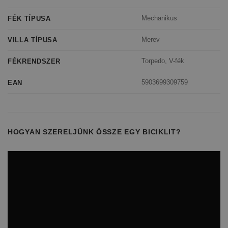
Mechanikus
FÉK TÍPUSA
Merev
VILLA TÍPUSA
Torpedo, V-fék
FÉKRENDSZER
5903699309759
EAN
HOGYAN SZERELJÜNK ÖSSZE EGY BICIKLIT?