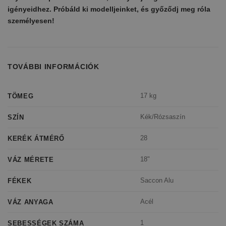
igényeidhez. Próbáld ki modelljeinket, és győződj meg róla
személyesen!
TOVÁBBI INFORMÁCIÓK
17 kg
TÖMEG
Kék/Rózsaszín
SZÍN
28
KERÉK ÁTMÉRŐ
18"
VÁZ MÉRETE
Saccon Alu
FÉKEK
Acél
VÁZ ANYAGA
1
SEBESSÉGEK SZÁMA