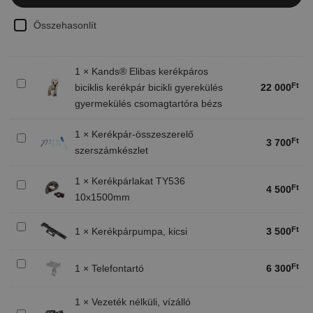
Összehasonlít
1
×
Kands® Elibas kerékpáros
Kands®
Ft
biciklis kerékpár bicikli gyerekülés
22 000
Elibas
gyermekülés csomagtartóra bézs
kerékpáros
biciklis
1
×
Kerékpár-összeszerelő
Kerékpár-
kerékpár
Ft
3 700
szerszámkészlet
összeszerelő
bicikli
szerszámkészlet
gyerekülés
1
×
Kerékpárlakat TY536
gyermekülés
Kerékpárlakat
Ft
4 500
csomagtartóra
10x1500mm
TY536
bézs
10x1500mm
Kerékpárpumpa,
Ft
1
×
Kerékpárpumpa, kicsi
3 500
kicsi
Telefontartó
Ft
1
×
Telefontartó
6 300
1
×
Vezeték nélküli, vízálló