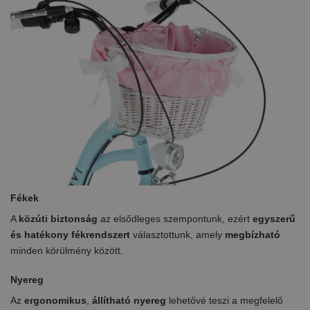
Fékek
A
közúti biztonság
az elsődleges szempontunk, ezért
egyszerű
és hatékony
fékrendszert
választottunk, amely
megbízható
minden körülmény között.
Nyereg
Az
ergonomikus
,
állítható nyereg
lehetővé teszi a megfelelő