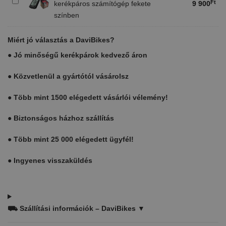
Vezeték
Ft
kerékpáros számítógép fekete
9 900
nélküli,
színben
vízálló
kerékpáros
Miért jó választás a DaviBikes?
számítógép
fekete
●
Jó minőségű kerékpárok kedvező áron
színben
●
Közvetlenül a gyártótól vásárolsz
●
Több mint 1500 elégedett vásárlói vélemény!
●
Biztonságos házhoz szállítás
●
Több mint 25 000 elégedett ügyfél!
●
Ingyenes visszaküldés
⛟
Szállítási információk – DaviBikes ▼