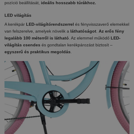
pozíció beállítását,
ideális hosszabb túrákhoz.
LED világítás
A kerékpár
LED-világítórendszerrel
és fényvisszaverő elemekkel
van felszerelve, amelyek növelik a
láthatóságot
.
Az erős fény
legalább 100 méterről is látható
. Az elemmel működő
LED-
világítás csendes
és gondtalan kerékpározást biztosít –
egyszerű és praktikus megoldás
.