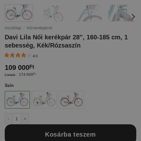
Kezdőlap
/
Női kerékpárok
Davi Lila Női kerékpár 28″, 160-185 cm, 1
sebesség, Kék/Rózsaszín
4.0
109 000
Ft
174 000
Ft
Szín
Davi Lila Női kerékpár 28", 160-185 cm, 1 sebesség, Kék/Rózsaszín m
Kosárba teszem