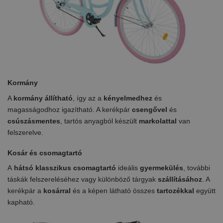
Kormány
A
kormány állítható
, így az a
kényelmedhez
és
magasságodhoz igazítható. A kerékpár
csengővel
és
csúszásmentes
, tartós anyagból készült
markolattal
van
felszerelve.
Kosár és csomagtartó
A
hátsó klasszikus csomagtartó
ideális
gyermekülés
, további
táskák felszereléséhez vagy különböző tárgyak
szállításához
. A
kerékpár a
kosárral
és a képen látható összes
tartozékkal
együtt
kapható.