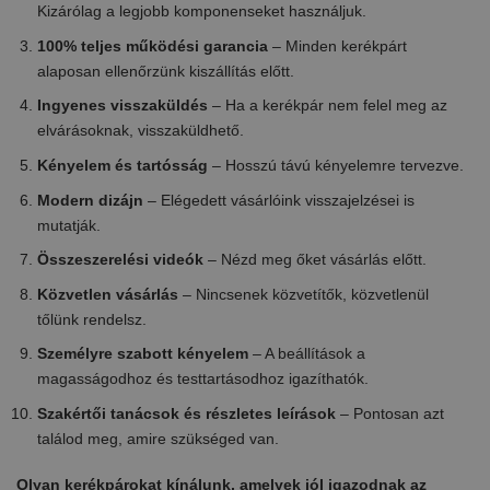
Kizárólag a legjobb komponenseket használjuk.
100% teljes működési garancia
– Minden kerékpárt
alaposan ellenőrzünk kiszállítás előtt.
Ingyenes visszaküldés
– Ha a kerékpár nem felel meg az
elvárásoknak, visszaküldhető.
Kényelem és tartósság
– Hosszú távú kényelemre tervezve.
Modern dizájn
– Elégedett vásárlóink visszajelzései is
mutatják.
Összeszerelési videók
– Nézd meg őket vásárlás előtt.
Közvetlen vásárlás
– Nincsenek közvetítők, közvetlenül
tőlünk rendelsz.
Személyre szabott kényelem
– A beállítások a
magasságodhoz és testtartásodhoz igazíthatók.
Szakértői tanácsok és részletes leírások
– Pontosan azt
találod meg, amire szükséged van.
Olyan kerékpárokat kínálunk, amelyek jól igazodnak az