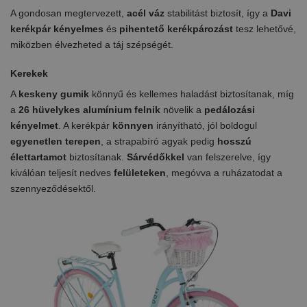
A gondosan megtervezett,
acél váz
stabilitást biztosít, így a
Davi
kerékpár kényelmes
és
pihentető
kerékpározást
tesz lehetővé,
miközben élvezheted a táj szépségét.
Kerekek
A
keskeny gumik
könnyű és kellemes haladást biztosítanak, míg
a
26 hüvelykes alumínium
felnik
növelik a
pedálozási
kényelmet
. A kerékpár
könnyen
irányítható, jól boldogul
egyenetlen terepen
, a strapabíró agyak pedig
hosszú
élettartamot
biztosítanak.
Sárvédőkkel
van felszerelve, így
kiválóan teljesít nedves
felületeken
, megóvva a ruházatodat a
szennyeződésektől.