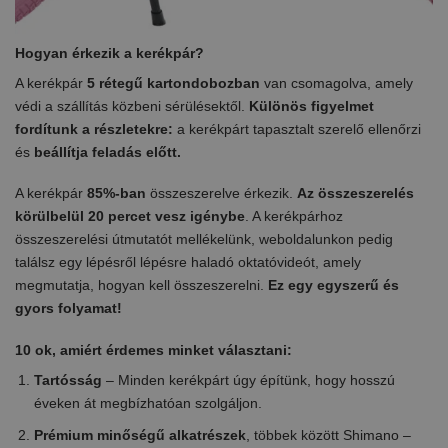
Hogyan érkezik a kerékpár?
A kerékpár
5 rétegű
kartondobozban
van csomagolva, amely
védi a szállítás közbeni sérülésektől.
Különös figyelmet
fordítunk a részletekre:
a kerékpárt tapasztalt szerelő ellenőrzi
és
beállítja feladás előtt.
A kerékpár
85%-ban
összeszerelve érkezik.
Az összeszerelés
körülbelül 20 percet vesz igénybe
. A kerékpárhoz
összeszerelési útmutatót mellékelünk, weboldalunkon pedig
találsz egy lépésről lépésre haladó oktatóvideót, amely
megmutatja, hogyan kell összeszerelni.
Ez egy egyszerű és
gyors folyamat!
10 ok, amiért érdemes minket választani:
Tartósság
– Minden kerékpárt úgy építünk, hogy hosszú
éveken át megbízhatóan szolgáljon.
Prémium minőségű alkatrészek
, többek között Shimano –