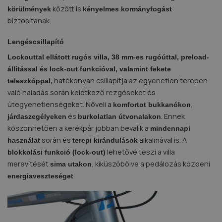
között is
körülmények
kényelmes kormányfogást
biztosítanak.
Lengéscsillapító
Lockouttal ellátott rugós villa, 38 mm-es rugóúttal, preload-
állítással és lock-out funkcióval, valamint fekete
hatékonyan csillapítja az egyenetlen terepen
teleszkóppal,
való haladás során keletkező rezgéseket és
útegyenetlenségeket. Növeli a
,
komfortot
bukkanókon
és
. Ennek
járdaszegélyeken
burkolatlan útvonalakon
köszönhetően a kerékpár jobban beválik a
mindennapi
során és
alkalmával is. A
használat
terepi kirándulások
lehetővé teszi a villa
blokkolási funkció (lock-out)
merevítését
, kiküszöbölve a pedálozás közbeni
sima utakon
.
energiaveszteséget