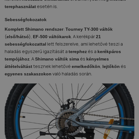
esetén is.
terephasználat
Sebességfokozatok
:
Komplett Shimano rendszer
Tourney TY-300 váltók
(
),
. A kerékpár
első/hátsó
EF-500 váltókarok
21
lett felszerelve, ami lehetővé teszi a
sebességfokozattal
haladás egyszerű igazítását a
és a
terephez
kerékpáros
. A
és
tempójához
Shimano váltók
sima
kényelmes
tesznek lehetővé
,
és
áttételváltást
emelkedőkön
lejtőkön
való haladás során.
egyenes szakaszokon