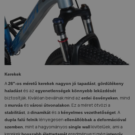
Kerekek
A
,
26″-os méretű kerekek
nagyon jó tapadást
gördülékeny
és az
haladást
egyenetlenségek könnyebb leküzdését
biztosítják. Kiválóan beválnak mind az
, mind
erdei ösvényeken
a
és
. Ez a méret ötvözi a
murvás
városi útvonalakon
, a
és a
. A
stabilitást
dinamikát
kényelmes vezethetőséget
lényegesen
dupla falú felnik
ellenállóbbak a deformációval
, mint a hagyományos
kivitelűek, ami a
szemben
single wall
kerekek
eredményezi még
hosszabb élettartamát
intenzív