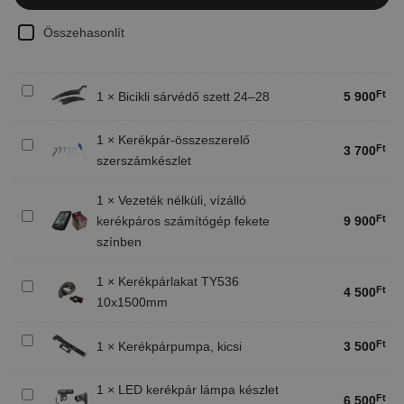
Összehasonlít
Bicikli
Ft
1
×
Bicikli sárvédő szett 24–28
5 900
sárvédő
szett
1
×
Kerékpár-összeszerelő
24–
Kerékpár-
Ft
3 700
szerszámkészlet
28
összeszerelő
szerszámkészlet
1
×
Vezeték nélküli, vízálló
Vezeték
Ft
kerékpáros számítógép fekete
9 900
nélküli,
színben
vízálló
kerékpáros
1
×
Kerékpárlakat TY536
Kerékpárlakat
számítógép
Ft
4 500
10x1500mm
TY536
fekete
10x1500mm
színben
Kerékpárpumpa,
Ft
1
×
Kerékpárpumpa, kicsi
3 500
kicsi
1
×
LED kerékpár lámpa készlet
LED
Ft
6 500