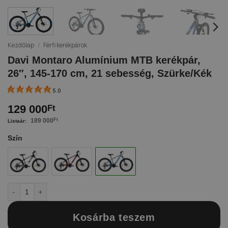
Kezdőlap
/
Férfi kerékpárok
Davi Montaro Alumínium MTB kerékpár,
26″, 145-170 cm, 21 sebesség, Szürke/Kék
5.0
129 000
Ft
189 000
Ft
Szín
Davi Montaro Alumínium MTB kerékpár, 26", 145-170 cm, 21 sebessé
Kosárba teszem