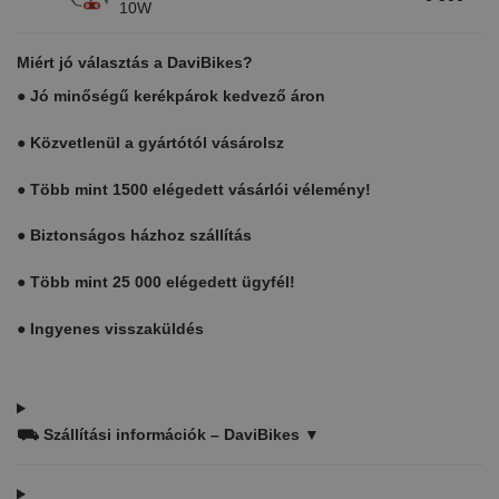
10W
kerékpár
lámpa
készlet
Miért jó választás a DaviBikes?
10W
●
Jó minőségű kerékpárok kedvező áron
●
Közvetlenül a gyártótól vásárolsz
●
Több mint 1500 elégedett vásárlói vélemény!
●
Biztonságos házhoz szállítás
●
Több mint 25 000 elégedett ügyfél!
●
Ingyenes visszaküldés
⛟
Szállítási információk – DaviBikes ▼