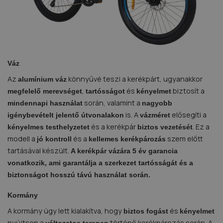
Váz
Az
könnyűvé teszi a kerékpárt, ugyanakkor
alumínium váz
,
és
biztosít a
megfelelő merevséget
tartósságot
kényelmet
során, valamint a
mindennapi használat
nagyobb
is. A
elősegíti a
igénybevételt jelentő útvonalakon
vázméret
és a kerékpár
. Ez a
kényelmes testhelyzetet
biztos vezetését
modell a
és a
szem előtt
jó kontroll
kellemes kerékpározás
tartásával készült.
A kerékpár vázára 5 év garancia
vonatkozik, ami garantálja a szerkezet tartósságát és a
biztonságot hosszú távú használat során.
Kormány
A kormány úgy lett kialakítva, hogy
és
biztos fogást
kényelmet
nyújtson a
történő kerékpározás során. A
változatos terepen