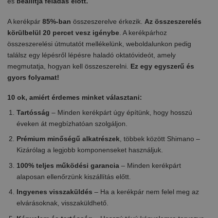
és
beállítja feladás előtt.
A kerékpár
85%-ban
összeszerelve érkezik.
Az összeszerelés
körülbelül 20 percet vesz igénybe
. A kerékpárhoz
összeszerelési útmutatót mellékelünk, weboldalunkon pedig
találsz egy lépésről lépésre haladó oktatóvideót, amely
megmutatja, hogyan kell összeszerelni.
Ez egy egyszerű és
gyors folyamat!
10 ok, amiért érdemes minket választani:
Tartósság
– Minden kerékpárt úgy építünk, hogy hosszú
éveken át megbízhatóan szolgáljon.
Prémium minőségű alkatrészek
, többek között Shimano –
Kizárólag a legjobb komponenseket használjuk.
100% teljes működési garancia
– Minden kerékpárt
alaposan ellenőrzünk kiszállítás előtt.
Ingyenes visszaküldés
– Ha a kerékpár nem felel meg az
elvárásoknak, visszaküldhető.