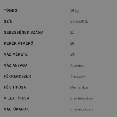
16 kg
TÖMEG
Szürke/Kék
SZÍN
21
SEBESSÉGEK SZÁMA
26
KERÉK ÁTMÉRŐ
13"
VÁZ MÉRETE
Alumínium
VÁZ ANYAGA
Tárcsafék
FÉKRENDSZER
Mechanikus
FÉK TÍPUSA
Elsö teleszkóp
VILLA TÍPUSA
Shimano Acera
VÁLTÓKAROK