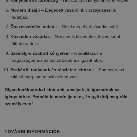
Kényelem és tartósság
– Hosszú távú kényelemre tervezve.
Modern dizájn
– Elégedett vásárlóink visszajelzései is
mutatják.
Összeszerelési videók
– Nézd meg őket vásárlás előtt.
Közvetlen vásárlás
– Nincsenek közvetítők, közvetlenül
tőlünk rendelsz.
Személyre szabott kényelem
– A beállítások a
magasságodhoz és testtartásodhoz igazíthatók.
Szakértői tanácsok és részletes leírások
– Pontosan azt
találod meg, amire szükséged van.
Olyan kerékpárokat kínálunk, amelyek jól igazodnak az
igényeidhez. Próbáld ki modelljeinket, és győződj meg róla
személyesen!
TOVÁBBI INFORMÁCIÓK