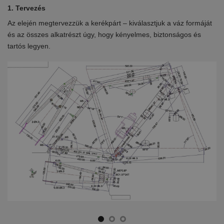
1. Tervezés
2.
Az elején megtervezzük a kerékpárt – kiválasztjuk a váz formáját
Eb
en
és az összes alkatrészt úgy, hogy kényelmes, biztonságos és
el
tartós legyen.
ki