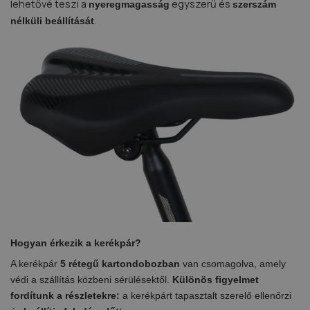
lehetővé teszi a
egyszerű és
nyeregmagasság
szerszám
.
nélküli beállítását
Hogyan érkezik a kerékpár?
A kerékpár
5 rétegű
kartondobozban
van csomagolva, amely
védi a szállítás közbeni sérülésektől.
Különös figyelmet
fordítunk a részletekre:
a kerékpárt tapasztalt szerelő ellenőrzi