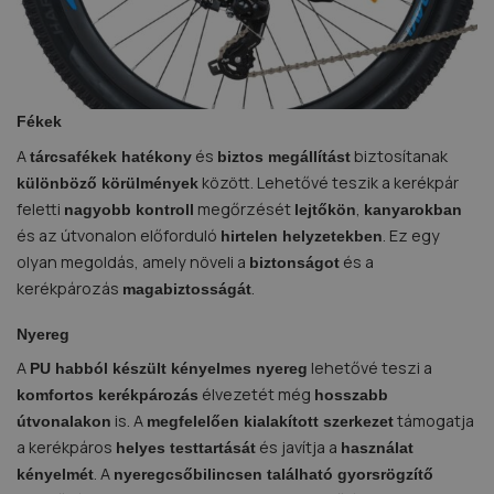
F
ékek
A
és
biztosítanak
tárcsafékek
hatékony
biztos megállítást
között. Lehetővé teszik a kerékpár
különböző körülmények
feletti
megőrzését
,
nagyobb kontroll
lejtőkön
kanyarokban
és az útvonalon előforduló
. Ez egy
hirtelen helyzetekben
olyan megoldás, amely növeli a
és a
biztonságot
kerékpározás
.
magabiztosságát
Nyereg
A
lehetővé teszi a
PU habból készült kényelmes nyereg
élvezetét még
komfortos kerékpározás
hosszabb
is. A
támogatja
útvonalakon
megfelelően kialakított szerkezet
a kerékpáros
és javítja a
helyes testtartását
használat
. A
kényelmét
nyeregcsőbilincsen található gyorsrögzítő