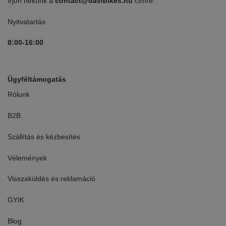
Írjon nekünk a
contact@davibikes.hu
címre.
Nyitvatartás
8:00-16:00
Ügyféltámogatás
Rólunk
B2B
Szállítás és kézbesítés
Vélemények
Visszaküldés és reklamáció
GYIK
Blog