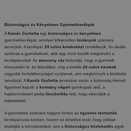
Biztonságos és Kényelmes Gyermekkerékpár
A
Kands Giulietta
egy
biztonságos
és
kényelmes
gyermekkerékpár, amelyet kifejezetten
kislányok
számára
terveztek. A kerékpár
24 colos kerekekkel
rendelkezik, és ideális
azoknak a gyerekeknek, akik épp most kezdik megtanulni a
kerékpározást. Az
alacsony váz
biztosítja, hogy a gyermek
könnyedén le- és felszálljon, míg a kisebb
24 colos kerekek
nagyobb fordulékonyságot nyújtanak, ami megkönnyíti a biciklizés
tanulását. A
Kands Giulietta
tervezése során a biztonság kiemelt
figyelmet kapott: a
kormány végeit
gumikupak védi, a
hajtásrendszert pedig
láncborítás
fedi, hogy elkerüljük a
baleseteket.
A gyermekek számára nagyon fontos az
egyenes testtartás
kerékpározás közben, hiszen ez lehetővé teszi, hogy jobban
észleljék a környezetüket, ami a
biztonságos közlekedés
egyik