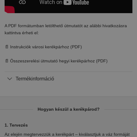
A PDF formátumban letölthető útmutatót az alábbi hivatkozásra
kattintva érheti el:
📄 Instrukciók városi kerékpárhoz (PDF)
📄 Összeszerelési útmutató hegyi kerékpárhoz (PDF)
Termékinformáció
Hogyan készül a kerékpárod?
1. Tervezés
2.
Az elején megtervezzük a kerékpárt – kiválasztjuk a váz formáját
Eb