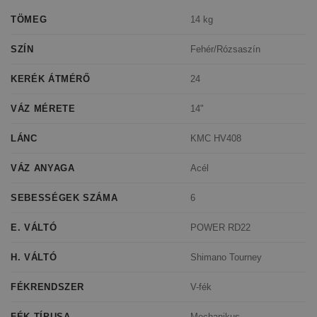
14 kg
TÖMEG
Fehér/Rózsaszín
SZÍN
24
KERÉK ÁTMÉRŐ
14"
VÁZ MÉRETE
KMC HV408
LÁNC
Acél
VÁZ ANYAGA
6
SEBESSÉGEK SZÁMA
POWER RD22
E. VÁLTÓ
Shimano Tourney
H. VÁLTÓ
V-fék
FÉKRENDSZER
Mechanikus
FÉK TÍPUSA