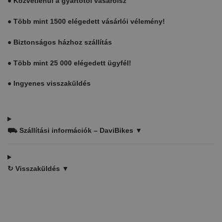
●
Közvetlenül a gyártótól vásárolsz
●
Több mint 1500 elégedett vásárlói vélemény!
●
Biztonságos házhoz szállítás
●
Több mint 25 000 elégedett ügyfél!
●
Ingyenes visszaküldés
⛟
Szállítási információk – DaviBikes ▼
↻
Visszaküldés ▼