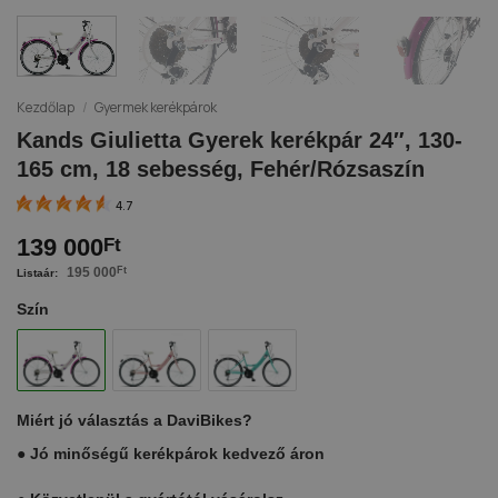
Kezdőlap
/
Gyermek kerékpárok
Kands Giulietta Gyerek kerékpár 24″, 130-
165 cm, 18 sebesség, Fehér/Rózsaszín
4.7
139 000
Ft
195 000
Ft
Szín
Miért jó választás a DaviBikes?
●
Jó minőségű kerékpárok kedvező áron