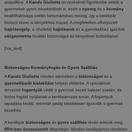
alappillére. A
Kands Giulietta
tervezésénél figyelembe vettük a
gyermekek gyors növekedését is, ezért a
nyereg
és a
kormány
beállíthatósága széles tartományban mozog, így a kerékpár
hosszú távon is kényelmes marad. A megfelelően elhelyezett
hajtótengely
, a rövidebb
hajtókarok
és a gyerekekhez igazított
vázgeometria
további biztonságot és kényelmet biztosítanak.
[/ux_text]
Biztonságos Kormányfogás és Gyors Szállítás
A
Kands Giulietta
minden elemében a
biztonságot
és a
gyermekbarát kialakítást
helyezi előtérbe. A speciálisan
tervezett
fogantyúk
védik a gyermek kezeit baleset esetén, és
biztos fogást nyújtanak a kerékpározás során. A fogantyúk
tapadása kiváló, méretük pedig tökéletesen igazodik a gyermek
kezeihez.
A kerékpár
biztonságos
és
gyors szállítás
révén érkezik meg,
85%-ban összeszerelt
állapotban. Minden kerékpárhoz részletes