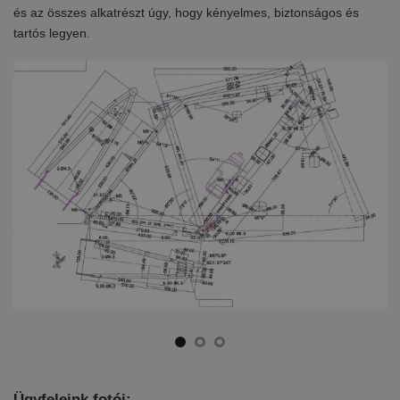
en
és az összes alkatrészt úgy, hogy kényelmes, biztonságos és
el
tartós legyen.
ki
Ügyfeleink fotói: