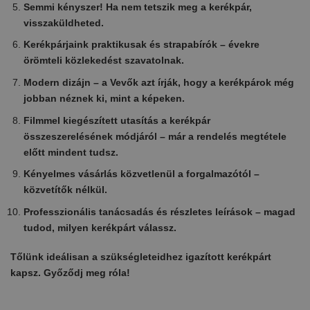
Semmi kényszer! Ha nem tetszik meg a kerékpár,
visszaküldheted.
Kerékpárjaink praktikusak és strapabírók – évekre
örömteli közlekedést szavatolnak.
Modern dizájn – a Vevők azt írják, hogy a kerékpárok még
jobban néznek ki, mint a képeken.
Filmmel kiegészített utasítás a kerékpár
összeszerelésének módjáról – már a rendelés megtétele
előtt mindent tudsz.
Kényelmes vásárlás közvetlenül a forgalmazótól –
közvetítők nélkül.
Professzionális tanácsadás és részletes leírások – magad
tudod, milyen kerékpárt válassz.
Tőlünk ideálisan a szükségleteidhez igazított kerékpárt
kapsz. Győződj meg róla!