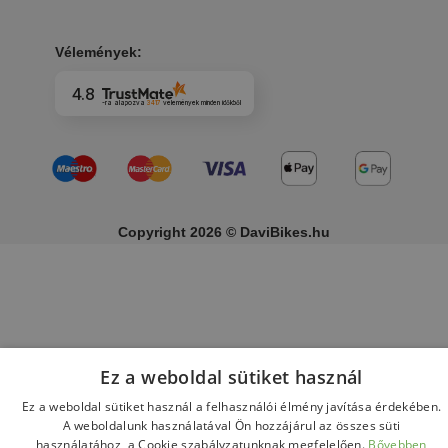
Vélemények:
4.8
-ra alapozva
3417
vélemények
minden időkből
Copyright 2026 © DaviBikes.hu
Ez a weboldal sütiket használ
Ez a weboldal sütiket használ a felhasználói élmény javítása érdekében.
A weboldalunk használatával Ön hozzájárul az összes süti
használatához, a Cookie szabályzatunknak megfelelően.
Bővebben