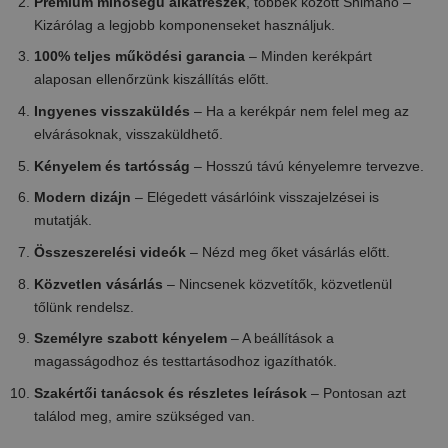
Prémium minőségű alkatrészek
, többek között Shimano –
Kizárólag a legjobb komponenseket használjuk.
100% teljes működési garancia
– Minden kerékpárt
alaposan ellenőrzünk kiszállítás előtt.
Ingyenes visszaküldés
– Ha a kerékpár nem felel meg az
elvárásoknak, visszaküldhető.
Kényelem és tartósság
– Hosszú távú kényelemre tervezve.
Modern dizájn
– Elégedett vásárlóink visszajelzései is
mutatják.
Összeszerelési videók
– Nézd meg őket vásárlás előtt.
Közvetlen vásárlás
– Nincsenek közvetítők, közvetlenül
tőlünk rendelsz.
Személyre szabott kényelem
– A beállítások a
magasságodhoz és testtartásodhoz igazíthatók.
Szakértői tanácsok és részletes leírások
– Pontosan azt
találod meg, amire szükséged van.