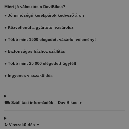
Miért jó választás a DaviBikes?
●
Jó minőségű kerékpárok kedvező áron
●
Közvetlenül a gyártótól vásárolsz
●
Több mint 1500 elégedett vásárlói vélemény!
●
Biztonságos házhoz szállítás
●
Több mint 25 000 elégedett ügyfél!
●
Ingyenes visszaküldés
⛟
Szállítási információk – DaviBikes ▼
↻
Visszaküldés ▼