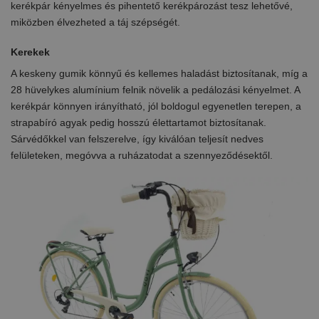
kerékpár kényelmes és pihentető kerékpározást tesz lehetővé,
miközben élvezheted a táj szépségét.
Kerekek
A keskeny gumik könnyű és kellemes haladást biztosítanak, míg a
28 hüvelykes alumínium felnik növelik a pedálozási kényelmet. A
kerékpár könnyen irányítható, jól boldogul egyenetlen terepen, a
strapabíró agyak pedig hosszú élettartamot biztosítanak.
Sárvédőkkel van felszerelve, így kiválóan teljesít nedves
felületeken, megóvva a ruházatodat a szennyeződésektől.