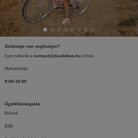
Szüksége van segítségre?
Írjon nekünk a
contact@davibikes.hu
címre.
Nyitvatartás
8:00-16:00
Ügyféltámogatás
Rólunk
B2B