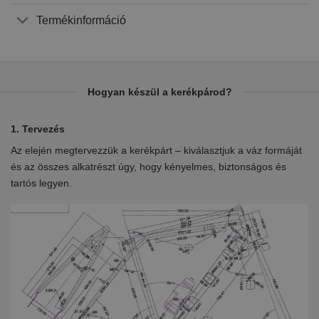
Termékinformáció
Hogyan készül a kerékpárod?
1. Tervezés
2.
Az elején megtervezzük a kerékpárt – kiválasztjuk a váz formáját
Eb
en
és az összes alkatrészt úgy, hogy kényelmes, biztonságos és
el
tartós legyen.
ki