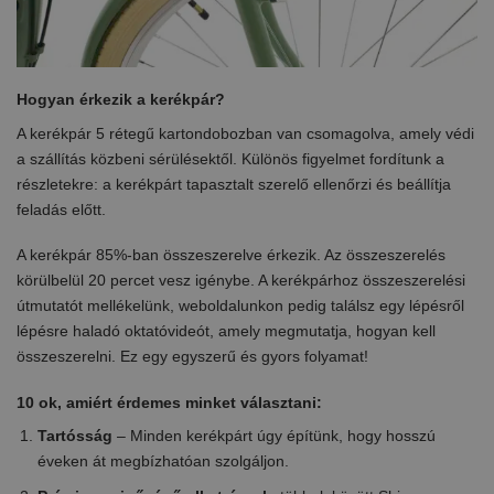
Hogyan érkezik a kerékpár?
A kerékpár 5 rétegű kartondobozban van csomagolva, amely védi
a szállítás közbeni sérülésektől. Különös figyelmet fordítunk a
részletekre: a kerékpárt tapasztalt szerelő ellenőrzi és beállítja
feladás előtt.
A kerékpár 85%-ban összeszerelve érkezik. Az összeszerelés
körülbelül 20 percet vesz igénybe. A kerékpárhoz összeszerelési
útmutatót mellékelünk, weboldalunkon pedig találsz egy lépésről
lépésre haladó oktatóvideót, amely megmutatja, hogyan kell
összeszerelni. Ez egy egyszerű és gyors folyamat!
10 ok, amiért érdemes minket választani:
Tartósság
– Minden kerékpárt úgy építünk, hogy hosszú
éveken át megbízhatóan szolgáljon.