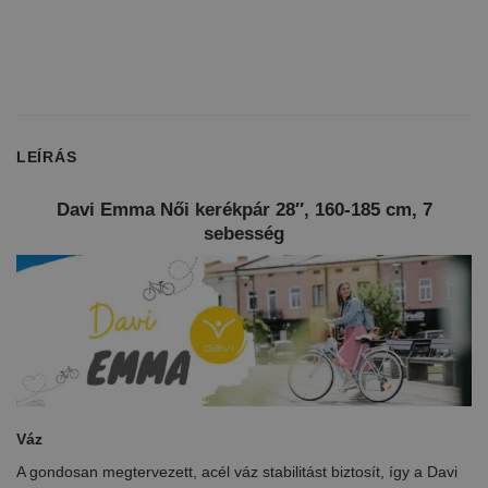
LEÍRÁS
Davi Emma Női kerékpár 28″, 160-185 cm, 7
sebesség
Váz
A gondosan megtervezett, acél váz stabilitást biztosít, így a Davi