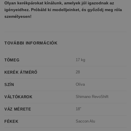
Olyan kerékpárokat kínálunk, amelyek jól igazodnak az
igényeidhez. Próbáld ki modelljeinket, és győződj meg róla
személyesen!
TOVÁBBI INFORMÁCIÓK
17 kg
TÖMEG
28
KERÉK ÁTMÉRŐ
Olíva
SZÍN
Shimano RevoShift
VÁLTÓKAROK
18"
VÁZ MÉRETE
Saccon Alu
FÉKEK