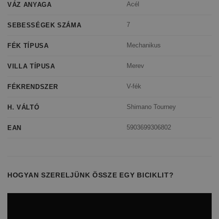
Acél
VÁZ ANYAGA
7
SEBESSÉGEK SZÁMA
Mechanikus
FÉK TÍPUSA
Merev
VILLA TÍPUSA
V-fék
FÉKRENDSZER
Shimano Tourney
H. VÁLTÓ
5903699306802
EAN
HOGYAN SZERELJÜNK ÖSSZE EGY BICIKLIT?