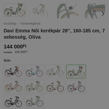
Kezdőlap
/
Női kerékpárok
Davi Emma Női kerékpár 28″, 160-185 cm, 7
sebesség, Olíva
144 000
Ft
199 000
Ft
Szín