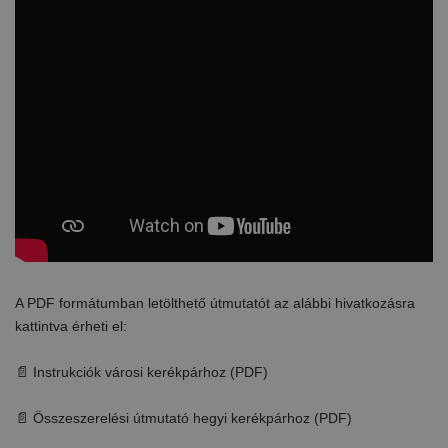
A PDF formátumban letölthető útmutatót az alábbi hivatkozásra
kattintva érheti el:
📄 Instrukciók városi kerékpárhoz (PDF)
📄 Összeszerelési útmutató hegyi kerékpárhoz (PDF)