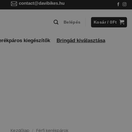
contact@davibikes.hu
Kosár /
0
Ft
Belépés
erékpáros kiegészítők
Bringád kiválasztása
Kezdőlap
/
Férfi kerékpárok