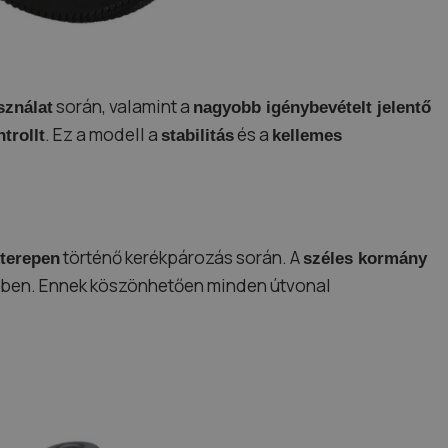
során, valamint a
sználat
nagyobb igénybevételt jelentő
. Ez a modell a
és a
ntrollt
stabilitás
kellemes
történő kerékpározás során. A
 terepen
széles kormány
ben. Ennek köszönhetően minden útvonal