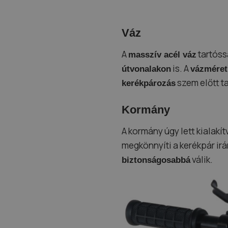
Váz
A
tartóss
masszív acél váz
is. A
útvonalakon
vázméret
szem előtt ta
kerékpározás
Kormány
A kormány úgy lett kialakí
megkönnyíti a kerékpár ir
válik.
biztonságosabbá