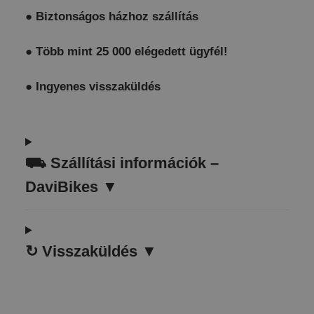
●
Biztonságos házhoz szállítás
●
Több mint 25 000 elégedett ügyfél!
●
Ingyenes visszaküldés
⛟
Szállítási információk –
DaviBikes ▼
↻
Visszaküldés ▼