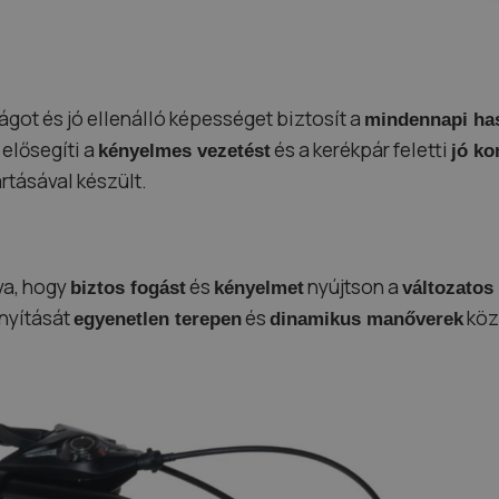
ágot és jó ellenálló képességet biztosít a
mindennapi ha
elősegíti a
és a kerékpár feletti
kényelmes vezetést
jó ko
rtásával készült.
tva, hogy
és
nyújtson a
biztos fogást
kényelmet
változatos
ányítását
és
köz
egyenetlen terepen
dinamikus manőverek