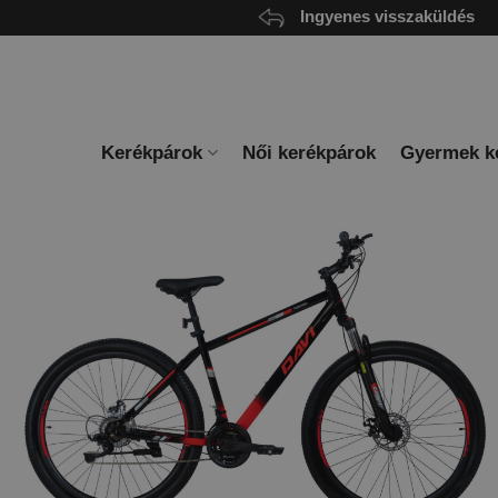
Skip
Ingyenes visszaküldés
to
content
Kerékpárok
Női kerékpárok
Gyermek k