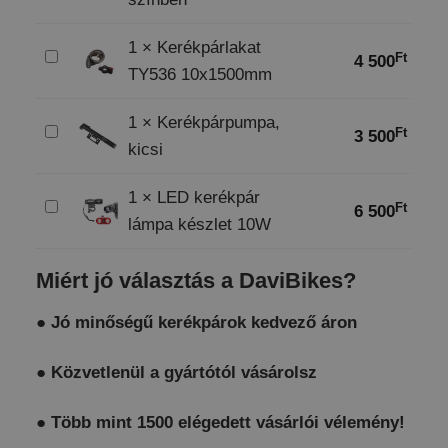
vízálló
kerékpáros
1
×
Kerékpárlakat
számítógép
Kerékpárlakat
Ft
4 500
TY536 10x1500mm
fekete
TY536
színben
10x1500mm
1
×
Kerékpárpumpa,
Kerékpárpumpa,
Ft
3 500
kicsi
kicsi
1
×
LED kerékpár
LED
Ft
6 500
lámpa készlet 10W
kerékpár
lámpa
Miért jó választás a DaviBikes?
készlet
10W
●
Jó minőségű kerékpárok kedvező áron
●
Közvetlenül a gyártótól vásárolsz
●
Több mint 1500 elégedett vásárlói vélemény!