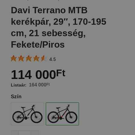
Davi Terrano MTB
kerékpár, 29″, 170-195
cm, 21 sebesség,
Fekete/Piros
4.5
114 000
Ft
164 000
Ft
Szín
Davi Terrano MTB kerékpár, 29", 170-195 cm, 21 sebe